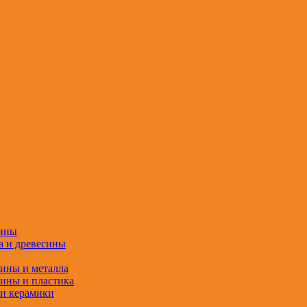
сины
а и древесины
сины и металла
сины и пластика
 и керамики