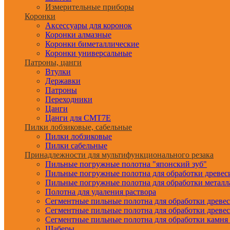
Измерительные приборы
Коронки
Аксессуары для коронок
Коронки алмазные
Коронки биметаллические
Коронки универсальные
Патроны, цанги
Втулки
Державки
Патроны
Переходники
Цанги
Цанги для CMT7E
Пилки лобзиковые, сабельные
Пилки лобзиковые
Пилки сабельные
Принадлежности для мультифункционального резака
Пильные погружные полотна "японский зуб"
Пильные погружные полотна для обработки древе
Пильные погружные полотна для обработки металл
Полотна для удаления раствора
Сегментные пильные полотна для обработки древе
Сегментные пильные полотна для обработки древе
Сегментные пильные полотна для обработки камня
Шаберы