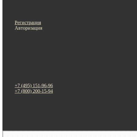
Меню
Назад
×
Личный кабинет
Регистрация
Авторизация
Информация
Настройки
Обратная связь
+7 (495) 151-96-96
+7 (800) 200-15-94
г. Москва. ул. Суздальская, д. 18г (ТЦ ТРИО)
Будни: 09:00 - 20:00
СБ-ВС: прием заказов
Москва
Яндекс Карты — транспорт, навигация, поиск мест