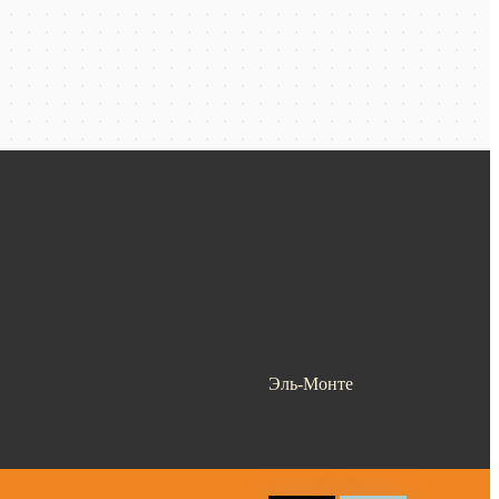
Эль-Монте
Ваш город —
Эль-Монте
?