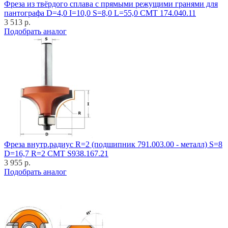
Фреза из твёрдого сплава с прямыми режущими гранями для
пантографа D=4,0 I=10,0 S=8,0 L=55,0 CMT 174.040.11
3 513 р.
Подобрать аналог
Фреза внутр.радиус R=2 (подшипник 791.003.00 - металл) S=8
D=16,7 R=2 CMT S938.167.21
3 955 р.
Подобрать аналог