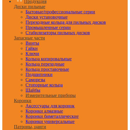
Продукция
Диски пильные
Бытовые/профессиональные серии
Диски установочные
Переходные кольца для пильных дисков
Промышленные серии
Стабилизаторы пильных дисков
Запасные части
Винты
Гайки
Ключи
Кольца копировальные
Кольца переходные
Кольца проставочные
Подшипники
Саморезы
Стопорные кольца
Шайбы
Измерительные приборы
Коронки
Аксессуары для коронок
Коронки алмазные
Коронки биметаллические
Коронки универсальные
Патроны, цанги