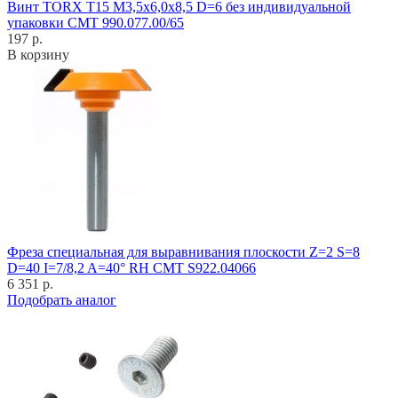
Винт TORX T15 M3,5x6,0x8,5 D=6 без индивидуальной
упаковки CMT 990.077.00/65
197 р.
В корзину
Фреза специальная для выравнивания плоскости Z=2 S=8
D=40 I=7/8,2 A=40° RH CMT S922.04066
6 351 р.
Подобрать аналог