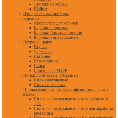
Стопорные кольца
Шайбы
Измерительные приборы
Коронки
Аксессуары для коронок
Коронки алмазные
Коронки биметаллические
Коронки универсальные
Патроны, цанги
Втулки
Державки
Патроны
Переходники
Цанги
Цанги для CMT7E
Пилки лобзиковые, сабельные
Пилки лобзиковые
Пилки сабельные
Принадлежности для мультифункционального
резака
Пильные погружные полотна "японский
зуб"
Пильные погружные полотна для обработки
древесины
Пильные погружные полотна для обработки