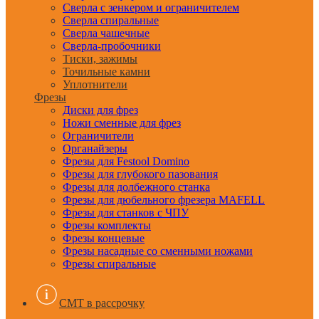
Сверла с зенкером и ограничителем
Сверла спиральные
Сверла чашечные
Сверла-пробочники
Тиски, зажимы
Точильные камни
Уплотнители
Фрезы
Диски для фрез
Ножи сменные для фрез
Ограничители
Органайзеры
Фрезы для Festool Domino
Фрезы для глубокого пазования
Фрезы для долбежного станка
Фрезы для дюбельного фрезера MAFELL
Фрезы для станков с ЧПУ
Фрезы комплекты
Фрезы концевые
Фрезы насадные со сменными ножами
Фрезы спиральные
CMT в рассрочку