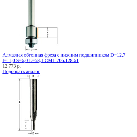
Алмазная обгонная фреза с нижним подшипником D=12,7
I=11,0 S=6,0 L=58,1 CMT 706.128.61
12 773 р.
Подобрать аналог