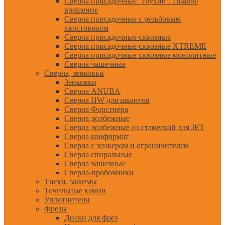
Сверла присадочные "глухие". Правое
вращение
Сверла присадочные с резьбовым
хвостовиком
Сверла присадочные сквозные
Сверла присадочные сквозные XTREME
Сверла присадочные сквозные монолитные
Сверла чашечные
Сверла, зенковки
Зенковки
Сверла ANUBA
Сверла HW для шкантов
Сверла Форстнера
Сверла долбежные
Сверла долбежные со стамеской для JET
Сверла конфирмат
Сверла с зенкером и ограничителем
Сверла спиральные
Сверла чашечные
Сверла-пробочники
Тиски, зажимы
Точильные камни
Уплотнители
Фрезы
Диски для фрез