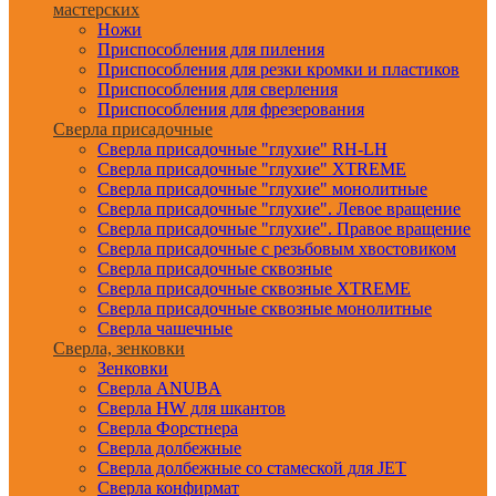
мастерских
Ножи
Приспособления для пиления
Приспособления для резки кромки и пластиков
Приспособления для сверления
Приспособления для фрезерования
Сверла присадочные
Сверла присадочные "глухие" RH-LH
Сверла присадочные "глухие" XTREME
Сверла присадочные "глухие" монолитные
Сверла присадочные "глухие". Левое вращение
Сверла присадочные "глухие". Правое вращение
Сверла присадочные с резьбовым хвостовиком
Сверла присадочные сквозные
Сверла присадочные сквозные XTREME
Сверла присадочные сквозные монолитные
Сверла чашечные
Сверла, зенковки
Зенковки
Сверла ANUBA
Сверла HW для шкантов
Сверла Форстнера
Сверла долбежные
Сверла долбежные со стамеской для JET
Сверла конфирмат