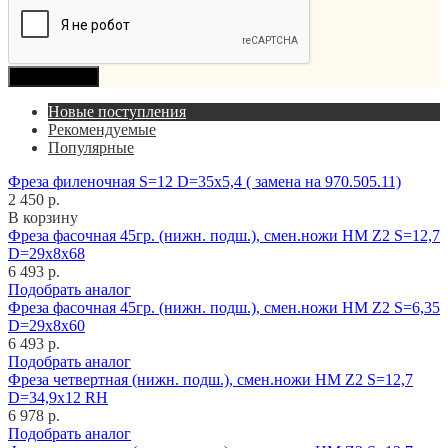
Продолжить
Новые поступления
Рекомендуемые
Популярные
Фреза филеночная S=12 D=35x5,4 ( замена на 970.505.11)
2 450 р.
В корзину
Фреза фасочная 45гр. (нижн. подш.), смен.ножи HM Z2 S=12,7
D=29x8x68
6 493 р.
Подобрать аналог
Фреза фасочная 45гр. (нижн. подш.), смен.ножи HM Z2 S=6,35
D=29x8x60
6 493 р.
Подобрать аналог
Фреза четвертная (нижн. подш.), смен.ножи HM Z2 S=12,7
D=34,9x12 RH
6 978 р.
Подобрать аналог