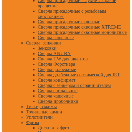
Сверла присадочные "глухие". Правое
вращение
Сверла присадочные с резьбовым
хвостовиком
Сверла присадочные сквозные
Сверла присадочные сквозные XTREME
Сверла присадочные сквозные монолитные
Сверла чашечные
Сверла, зенковки
Зенковки
Сверла ANUBA
Сверла HW для шкантов
Сверла Форстнера
Сверла долбежные
Сверла долбежные со стамеской для JET
Сверла конфирмат
Сверла с зенкером и ограничителем
Сверла спиральные
Сверла чашечные
Сверла-пробочники
Тиски, зажимы
Точильные камни
Уплотнители
Фрезы
Диски для фрез