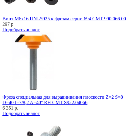
Винт M6x16 UNI-5925 к фрезам серии 694 CMT 990.066.00
297 р.
Подобрать аналог
Фреза специальная для выравнивания плоскости Z=2 S=8
D=40 I=7/8,2 A=40° RH CMT S922.04066
6 351 р.
Подобрать аналог