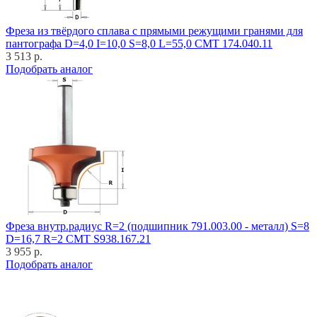
Фреза из твёрдого сплава с прямыми режущими гранями для
пантографа D=4,0 I=10,0 S=8,0 L=55,0 CMT 174.040.11
3 513 р.
Подобрать аналог
Фреза внутр.радиус R=2 (подшипник 791.003.00 - металл) S=8
D=16,7 R=2 CMT S938.167.21
3 955 р.
Подобрать аналог