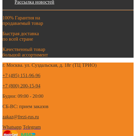
Рассылка новостей
100% Гарантия на
продаваемый товар
Быстрая доставка
по всей стране
Качественный товар
большой ассортимент
г. Москва. ул. Суздальская, д. 18г (ТЦ ТРИО)
+7 (495) 151-96-96
+7 (800) 200-15-94
Будни: 09:00 - 20:00
СБ-ВС: прием заказов
zakaz@frezi-rus.ru
Whatsapp
Telegram