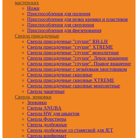
мастерских
Ножи
Приспособления для пиления
Приспособления для резки кромки и пластиков
Приспособления для сверления
Приспособления для фрезерования
Сверла присадочные
Сверла присадочные "глухие" RH-LH
Сверла присадочные "глухие" XTREME
Сверла присадочные "глухие" монолитные
Сверла присадочные "глухие". Левое вращение
Сверла присадочные "глухие". Правое вращение
Сверла присадочные с резьбовым хвостовиком
Сверла присадочные сквозные
Сверла присадочные сквозные XTREME
Сверла присадочные сквозные монолитные
Сверла чашечные
Сверла, зенковки
Зенковки
Сверла ANUBA
Сверла HW для шкантов
Сверла Форстнера
Сверла долбежные
Сверла долбежные со стамеской для JET
Сверла конфирмат