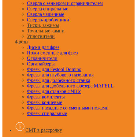
Сверла с зенкером и ограничителем
Сверла спиральные
Сверла чашечные
Сверла-пробочники
Тиски, зажимы
Точильные камни
Уплотнители
Фрезы
Диски для фрез
Ножи сменные для фрез
Ограничители
Органайзеры
Фрезы для Festool Domino
Фрезы для глубокого пазования
Фрезы для долбежного станка
Фрезы для дюбельного фрезера MAFELL
Фрезы для станков с ЧПУ
Фрезы комплекты
Фрезы концевые
Фрезы насадные со сменными ножами
Фрезы спиральные
CMT в рассрочку