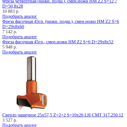
Фреза четвертная (нижн. подш.), смен.ножи HM Z2 S=12,7
D=50,8x28
10 883 р.
Подобрать аналог
Фреза фасочная 45гр. (нижн. подш.), смен.ножи HM Z2 S=6
D=29x8x60
7 142 р.
Подобрать аналог
Фреза фасочная 45гр., смен.ножи HM Z2 S=6 D=29x8x52
5 948 р.
Подобрать аналог
Cверло чашечное 25x57,5 Z=2+2 S=10x26 LH CMT 317.250.12
3 527 р.
Подобрать аналог