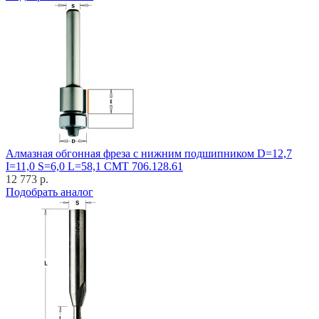
Алмазная обгонная фреза с нижним подшипником D=12,7
I=11,0 S=6,0 L=58,1 CMT 706.128.61
12 773 р.
Подобрать аналог