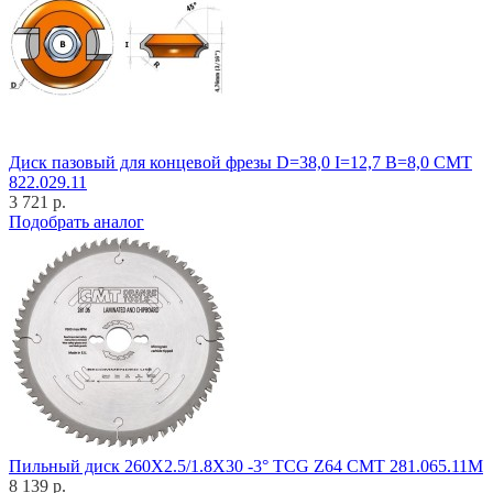
Диск пазовый для концевой фрезы D=38,0 I=12,7 B=8,0 CMT
822.029.11
3 721 р.
Подобрать аналог
Пильный диск 260X2.5/1.8X30 -3° TCG Z64 CMT 281.065.11M
8 139 р.