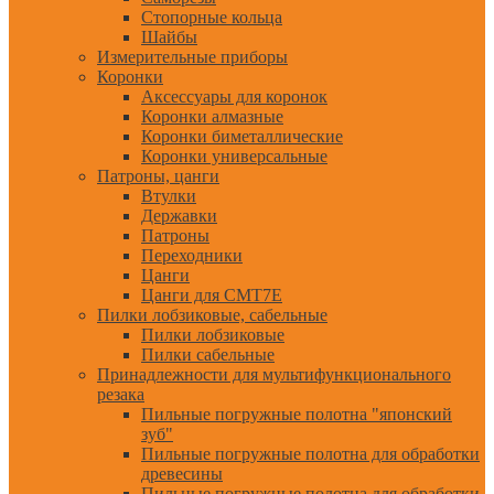
Стопорные кольца
Шайбы
Измерительные приборы
Коронки
Аксессуары для коронок
Коронки алмазные
Коронки биметаллические
Коронки универсальные
Патроны, цанги
Втулки
Державки
Патроны
Переходники
Цанги
Цанги для CMT7E
Пилки лобзиковые, сабельные
Пилки лобзиковые
Пилки сабельные
Принадлежности для мультифункционального
резака
Пильные погружные полотна "японский
зуб"
Пильные погружные полотна для обработки
древесины
Пильные погружные полотна для обработки