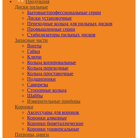
Продукция
Диски пильные
Бытовые/профессиональные серии
Диски установочные
Переходные кольца для пильных дисков
Промышленные серии
Стабилизаторы пильных дисков
Запасные части
Винты
Гайки
Ключи
Кольца копировальные
Кольца переходные
Кольца проставочные
Подшипники
Саморезы
Стопорные кольца
Шайбы
Измерительные приборы
Коронки
Аксессуары для коронок
Коронки алмазные
Коронки биметаллические
Коронки универсальные
Патроны, цанги