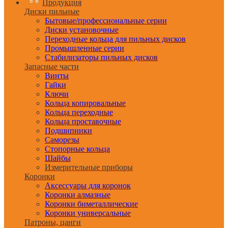
Продукция
Диски пильные
Бытовые/профессиональные серии
Диски установочные
Переходные кольца для пильных дисков
Промышленные серии
Стабилизаторы пильных дисков
Запасные части
Винты
Гайки
Ключи
Кольца копировальные
Кольца переходные
Кольца проставочные
Подшипники
Саморезы
Стопорные кольца
Шайбы
Измерительные приборы
Коронки
Аксессуары для коронок
Коронки алмазные
Коронки биметаллические
Коронки универсальные
Патроны, цанги