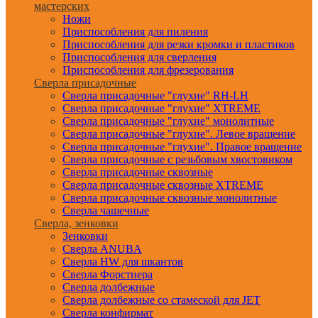
мастерских
Ножи
Приспособления для пиления
Приспособления для резки кромки и пластиков
Приспособления для сверления
Приспособления для фрезерования
Сверла присадочные
Сверла присадочные "глухие" RH-LH
Сверла присадочные "глухие" XTREME
Сверла присадочные "глухие" монолитные
Сверла присадочные "глухие". Левое вращение
Сверла присадочные "глухие". Правое вращение
Сверла присадочные с резьбовым хвостовиком
Сверла присадочные сквозные
Сверла присадочные сквозные XTREME
Сверла присадочные сквозные монолитные
Сверла чашечные
Сверла, зенковки
Зенковки
Сверла ANUBA
Сверла HW для шкантов
Сверла Форстнера
Сверла долбежные
Сверла долбежные со стамеской для JET
Сверла конфирмат