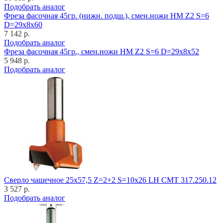
Подобрать аналог
Фреза фасочная 45гр. (нижн. подш.), смен.ножи HM Z2 S=6
D=29x8x60
7 142 р.
Подобрать аналог
Фреза фасочная 45гр., смен.ножи HM Z2 S=6 D=29x8x52
5 948 р.
Подобрать аналог
Cверло чашечное 25x57,5 Z=2+2 S=10x26 LH CMT 317.250.12
3 527 р.
Подобрать аналог