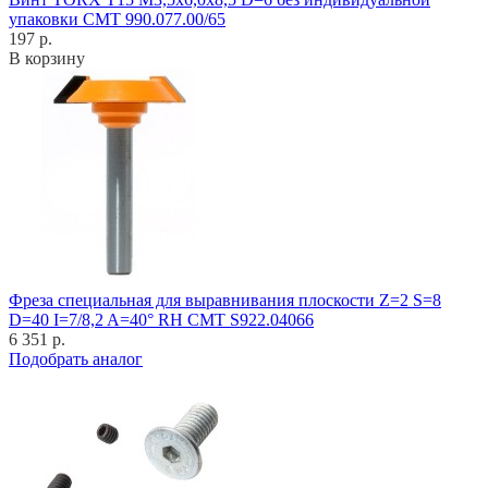
упаковки CMT 990.077.00/65
197 р.
В корзину
Фреза специальная для выравнивания плоскости Z=2 S=8
D=40 I=7/8,2 A=40° RH CMT S922.04066
6 351 р.
Подобрать аналог