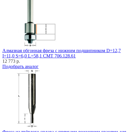
Алмазная обгонная фреза с нижним подшипником D=12,7
I=11,0 S=6,0 L=58,1 CMT 706.128.61
12 773 р.
Подобрать аналог
Фреза из твёрдого сплава с прямыми режущими гранями для