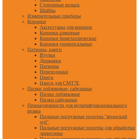
Стопорные кольца
Шайбы
Измерительные приборы
Коронки
Аксессуары для коронок
Коронки алмазные
Коронки биметаллические
Коронки универсальные
Патроны, цанги
Втулки
Державки
Патроны
Переходники
Цанги
Цанги для CMT7E
Пилки лобзиковые, сабельные
Пилки лобзиковые
Пилки сабельные
Принадлежности для мультифункционального
резака
Пильные погружные полотна "японский
зуб"
Пильные погружные полотна для обработки
древесины
Пильные погружные полотна для обработки