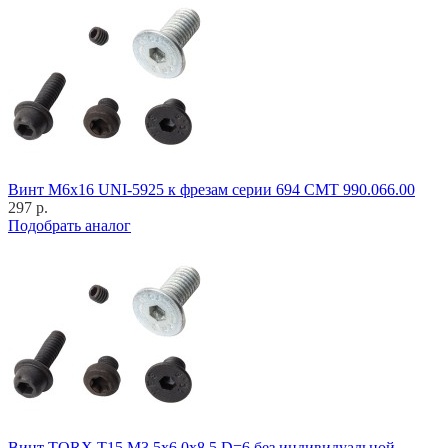
Винт M6x16 UNI-5925 к фрезам серии 694 CMT 990.066.00
297 р.
Подобрать аналог
Винт TORX T15 M3,5x6,0x8,5 D=6 без индивидуальной