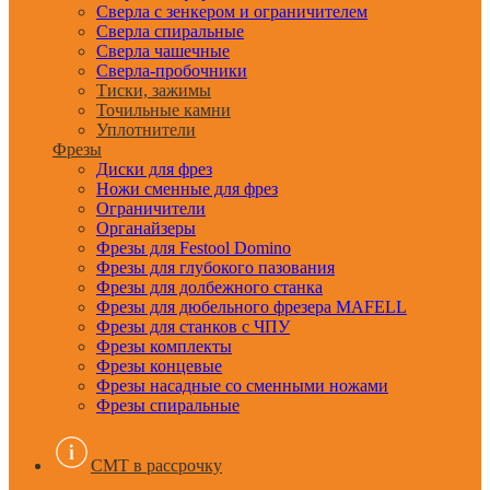
Сверла с зенкером и ограничителем
Сверла спиральные
Сверла чашечные
Сверла-пробочники
Тиски, зажимы
Точильные камни
Уплотнители
Фрезы
Диски для фрез
Ножи сменные для фрез
Ограничители
Органайзеры
Фрезы для Festool Domino
Фрезы для глубокого пазования
Фрезы для долбежного станка
Фрезы для дюбельного фрезера MAFELL
Фрезы для станков с ЧПУ
Фрезы комплекты
Фрезы концевые
Фрезы насадные со сменными ножами
Фрезы спиральные
CMT в рассрочку