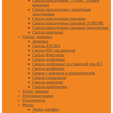
Сверла присадочные "глухие". Правое
вращение
Сверла присадочные с резьбовым
хвостовиком
Сверла присадочные сквозные
Сверла присадочные сквозные XTREME
Сверла присадочные сквозные монолитные
Сверла чашечные
Сверла, зенковки
Зенковки
Сверла ANUBA
Сверла HW для шкантов
Сверла Форстнера
Сверла долбежные
Сверла долбежные со стамеской для JET
Сверла конфирмат
Сверла с зенкером и ограничителем
Сверла спиральные
Сверла чашечные
Сверла-пробочники
Тиски, зажимы
Точильные камни
Уплотнители
Фрезы
Диски для фрез