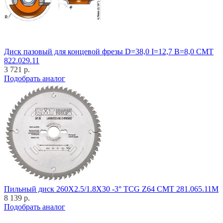
Диск пазовый для концевой фрезы D=38,0 I=12,7 B=8,0 CMT
822.029.11
3 721 р.
Подобрать аналог
Пильный диск 260X2.5/1.8X30 -3° TCG Z64 CMT 281.065.11M
8 139 р.
Подобрать аналог