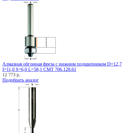
Алмазная обгонная фреза с нижним подшипником D=12,7
I=11,0 S=6,0 L=58,1 CMT 706.128.61
12 773 р.
Подобрать аналог