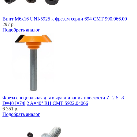
Винт M6x16 UNI-5925 к фрезам серии 694 CMT 990.066.00
297 р.
Подобрать аналог
Фреза специальная для выравнивания плоскости Z=2 S=8
D=40 I=7/8,2 A=40° RH CMT S922.04066
6 351 р.
Подобрать аналог