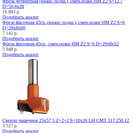
Фреза четвертная (нижн. подш.), смен.ножи HM Z2 S=12,7
D=50,8x28
10 883 р.
Подобрать аналог
Фреза фасочная 45гр. (нижн. подш.), смен.ножи HM Z2 S=6
D=29x8x60
7 142 р.
Подобрать аналог
Фреза фасочная 45гр., смен.ножи HM Z2 S=6 D=29x8x52
5 948 р.
Подобрать аналог
Cверло чашечное 25x57,5 Z=2+2 S=10x26 LH CMT 317.250.12
3 527 р.
Подобрать аналог