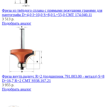
Фреза из твёрдого сплава с прямыми режущими гранями для
пантографа D=4,0 I=10,0 S=8,0 L=55,0 CMT 174.040.11
3 513 р.
Подобрать аналог
Фреза внутр.радиус R=2 (подшипник 791.003.00 - металл) S=8
D=16,7 R=2 CMT S938.167.21
3 955 р.
Подобрать аналог