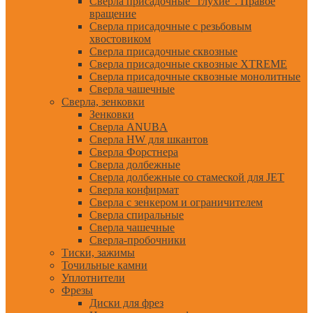
Сверла присадочные "глухие". Правое
вращение
Сверла присадочные с резьбовым
хвостовиком
Сверла присадочные сквозные
Сверла присадочные сквозные XTREME
Сверла присадочные сквозные монолитные
Сверла чашечные
Сверла, зенковки
Зенковки
Сверла ANUBA
Сверла HW для шкантов
Сверла Форстнера
Сверла долбежные
Сверла долбежные со стамеской для JET
Сверла конфирмат
Сверла с зенкером и ограничителем
Сверла спиральные
Сверла чашечные
Сверла-пробочники
Тиски, зажимы
Точильные камни
Уплотнители
Фрезы
Диски для фрез