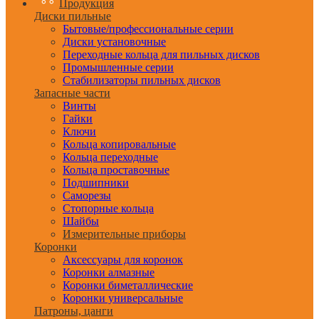
Продукция
Диски пильные
Бытовые/профессиональные серии
Диски установочные
Переходные кольца для пильных дисков
Промышленные серии
Стабилизаторы пильных дисков
Запасные части
Винты
Гайки
Ключи
Кольца копировальные
Кольца переходные
Кольца проставочные
Подшипники
Саморезы
Стопорные кольца
Шайбы
Измерительные приборы
Коронки
Аксессуары для коронок
Коронки алмазные
Коронки биметаллические
Коронки универсальные
Патроны, цанги