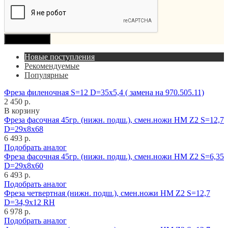
Продолжить
Новые поступления
Рекомендуемые
Популярные
Фреза филеночная S=12 D=35x5,4 ( замена на 970.505.11)
2 450 р.
В корзину
Фреза фасочная 45гр. (нижн. подш.), смен.ножи HM Z2 S=12,7
D=29x8x68
6 493 р.
Подобрать аналог
Фреза фасочная 45гр. (нижн. подш.), смен.ножи HM Z2 S=6,35
D=29x8x60
6 493 р.
Подобрать аналог
Фреза четвертная (нижн. подш.), смен.ножи HM Z2 S=12,7
D=34,9x12 RH
6 978 р.
Подобрать аналог