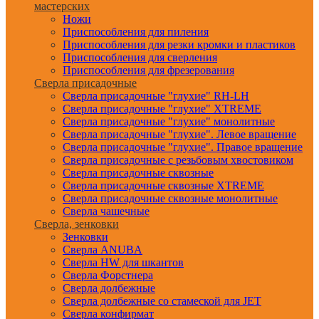
мастерских
Ножи
Приспособления для пиления
Приспособления для резки кромки и пластиков
Приспособления для сверления
Приспособления для фрезерования
Сверла присадочные
Сверла присадочные "глухие" RH-LH
Сверла присадочные "глухие" XTREME
Сверла присадочные "глухие" монолитные
Сверла присадочные "глухие". Левое вращение
Сверла присадочные "глухие". Правое вращение
Сверла присадочные с резьбовым хвостовиком
Сверла присадочные сквозные
Сверла присадочные сквозные XTREME
Сверла присадочные сквозные монолитные
Сверла чашечные
Сверла, зенковки
Зенковки
Сверла ANUBA
Сверла HW для шкантов
Сверла Форстнера
Сверла долбежные
Сверла долбежные со стамеской для JET
Сверла конфирмат