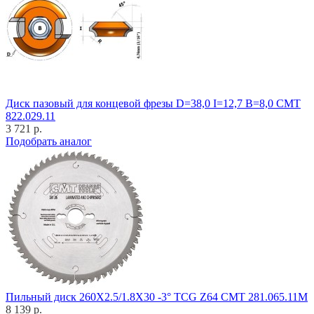
Диск пазовый для концевой фрезы D=38,0 I=12,7 B=8,0 CMT
822.029.11
3 721 р.
Подобрать аналог
Пильный диск 260X2.5/1.8X30 -3° TCG Z64 CMT 281.065.11M
8 139 р.