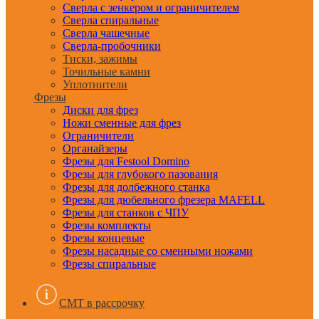
Сверла с зенкером и ограничителем
Сверла спиральные
Сверла чашечные
Сверла-пробочники
Тиски, зажимы
Точильные камни
Уплотнители
Фрезы
Диски для фрез
Ножи сменные для фрез
Ограничители
Органайзеры
Фрезы для Festool Domino
Фрезы для глубокого пазования
Фрезы для долбежного станка
Фрезы для дюбельного фрезера MAFELL
Фрезы для станков с ЧПУ
Фрезы комплекты
Фрезы концевые
Фрезы насадные со сменными ножами
Фрезы спиральные
CMT в рассрочку