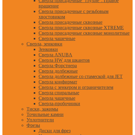
Сверла присадочные "глухие". Правое
вращение
Сверла присадочные с резьбовым
хвостовиком
Сверла присадочные сквозные
Сверла присадочные сквозные XTREME
Сверла присадочные сквозные монолитные
Сверла чашечные
Сверла, зенковки
Зенковки
Сверла ANUBA
Сверла HW для шкантов
Сверла Форстнера
Сверла долбежные
Сверла долбежные со стамеской для JET
Сверла конфирмат
Сверла с зенкером и ограничителем
Сверла спиральные
Сверла чашечные
Сверла-пробочники
Тиски, зажимы
Точильные камни
Уплотнители
Фрезы
Диски для фрез