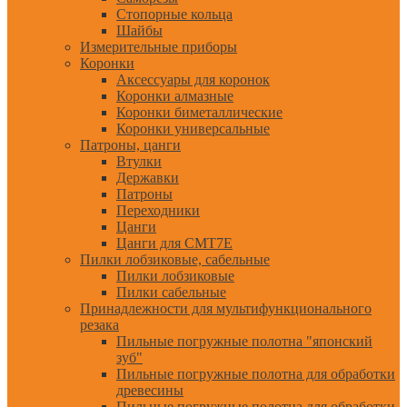
Стопорные кольца
Шайбы
Измерительные приборы
Коронки
Аксессуары для коронок
Коронки алмазные
Коронки биметаллические
Коронки универсальные
Патроны, цанги
Втулки
Державки
Патроны
Переходники
Цанги
Цанги для CMT7E
Пилки лобзиковые, сабельные
Пилки лобзиковые
Пилки сабельные
Принадлежности для мультифункционального
резака
Пильные погружные полотна "японский
зуб"
Пильные погружные полотна для обработки
древесины
Пильные погружные полотна для обработки