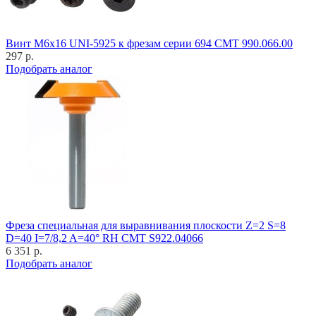
Винт M6x16 UNI-5925 к фрезам серии 694 CMT 990.066.00
297 р.
Подобрать аналог
Фреза специальная для выравнивания плоскости Z=2 S=8
D=40 I=7/8,2 A=40° RH CMT S922.04066
6 351 р.
Подобрать аналог