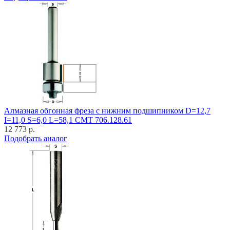
Алмазная обгонная фреза с нижним подшипником D=12,7
I=11,0 S=6,0 L=58,1 CMT 706.128.61
12 773 р.
Подобрать аналог