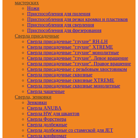
мастерских
Ножи
Приспособления для пиления
Приспособления для резки кромки и пластиков
Приспособления для сверления
Приспособления для фрезерования
Сверла присадочные
Сверла присадочные "глухие" RH-LH
Сверла присадочные "глухие" XTREME
Сверла присадочные "глухие" монолитные
Сверла присадочные "глухие". Левое вращение
Сверла присадочные "глухие". Правое вращение
Сверла присадочные с резьбовым хвостовиком
Сверла присадочные сквозные
Сверла присадочные сквозные XTREME
Сверла присадочные сквозные монолитные
Сверла чашечные
Сверла, зенковки
Зенковки
Сверла ANUBA
Сверла HW для шкантов
Сверла Форстнера
Сверла долбежные
Сверла долбежные со стамеской для JET
Сверла конфирмат