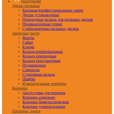
Продукция
Диски пильные
Бытовые/профессиональные серии
Диски установочные
Переходные кольца для пильных дисков
Промышленные серии
Стабилизаторы пильных дисков
Запасные части
Винты
Гайки
Ключи
Кольца копировальные
Кольца переходные
Кольца проставочные
Подшипники
Саморезы
Стопорные кольца
Шайбы
Измерительные приборы
Коронки
Аксессуары для коронок
Коронки алмазные
Коронки биметаллические
Коронки универсальные
Патроны, цанги