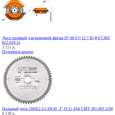
Диск пазовый для концевой фрезы D=38,0 I=12,7 B=8,0 CMT
822.029.11
3 721 р.
Подобрать аналог
Пильный диск 260X2.5/1.8X30 -3° TCG Z64 CMT 281.065.11M
8 139 р.