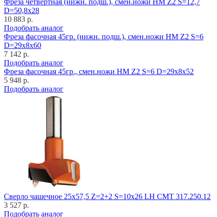
Фреза четвертная (нижн. подш.), смен.ножи HM Z2 S=12,7
D=50,8x28
10 883 р.
Подобрать аналог
Фреза фасочная 45гр. (нижн. подш.), смен.ножи HM Z2 S=6
D=29x8x60
7 142 р.
Подобрать аналог
Фреза фасочная 45гр., смен.ножи HM Z2 S=6 D=29x8x52
5 948 р.
Подобрать аналог
Cверло чашечное 25x57,5 Z=2+2 S=10x26 LH CMT 317.250.12
3 527 р.
Подобрать аналог