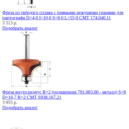
Фреза из твёрдого сплава с прямыми режущими гранями для
пантографа D=4,0 I=10,0 S=8,0 L=55,0 CMT 174.040.11
3 513 р.
Подобрать аналог
Фреза внутр.радиус R=2 (подшипник 791.003.00 - металл) S=8
D=16,7 R=2 CMT S938.167.21
3 955 р.
Подобрать аналог