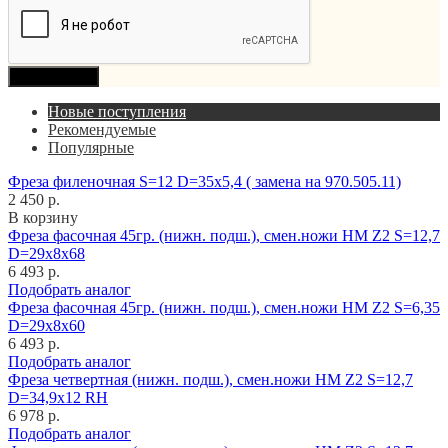
Продолжить
Новые поступления
Рекомендуемые
Популярные
Фреза филеночная S=12 D=35x5,4 ( замена на 970.505.11)
2 450 р.
В корзину
Фреза фасочная 45гр. (нижн. подш.), смен.ножи HM Z2 S=12,7
D=29x8x68
6 493 р.
Подобрать аналог
Фреза фасочная 45гр. (нижн. подш.), смен.ножи HM Z2 S=6,35
D=29x8x60
6 493 р.
Подобрать аналог
Фреза четвертная (нижн. подш.), смен.ножи HM Z2 S=12,7
D=34,9x12 RH
6 978 р.
Подобрать аналог