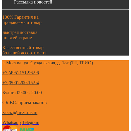
Рассылка новостей
100% Гарантия на
продаваемый товар
Быстрая доставка
по всей стране
Качественный товар
большой ассортимент
г. Москва. ул. Суздальская, д. 18г (ТЦ ТРИО)
+7 (495) 151-96-96
+7 (800) 200-15-94
Будни: 09:00 - 20:00
СБ-ВС: прием заказов
zakaz@frezi-rus.ru
Whatsapp
Telegram