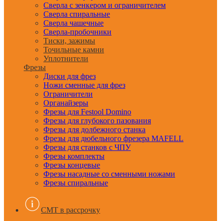
Сверла с зенкером и ограничителем
Сверла спиральные
Сверла чашечные
Сверла-пробочники
Тиски, зажимы
Точильные камни
Уплотнители
Фрезы
Диски для фрез
Ножи сменные для фрез
Ограничители
Органайзеры
Фрезы для Festool Domino
Фрезы для глубокого пазования
Фрезы для долбежного станка
Фрезы для дюбельного фрезера MAFELL
Фрезы для станков с ЧПУ
Фрезы комплекты
Фрезы концевые
Фрезы насадные со сменными ножами
Фрезы спиральные
CMT в рассрочку