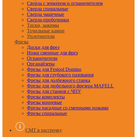
Сверла с зенкером и ограничителем
Сверла спиральные
Сверла чашечные
Сверла-пробочники
Тиски, зажимы
Точильные камни
Уплотнители
Фрезы
Диски для фрез
Ножи сменные для фрез
Ограничители
Органайзеры
Фрезы для Festool Domino
Фрезы для глубокого пазования
Фрезы для долбежного станка
Фрезы для дюбельного фрезера MAFELL
Фрезы для станков с ЧПУ
Фрезы комплекты
Фрезы концевые
Фрезы насадные со сменными ножами
Фрезы спиральные
CMT в рассрочку