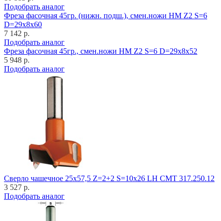
Подобрать аналог
Фреза фасочная 45гр. (нижн. подш.), смен.ножи HM Z2 S=6
D=29x8x60
7 142 р.
Подобрать аналог
Фреза фасочная 45гр., смен.ножи HM Z2 S=6 D=29x8x52
5 948 р.
Подобрать аналог
Cверло чашечное 25x57,5 Z=2+2 S=10x26 LH CMT 317.250.12
3 527 р.
Подобрать аналог