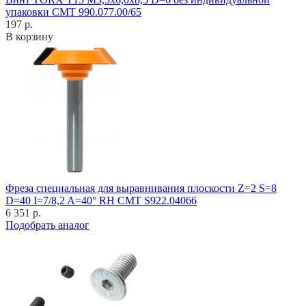
упаковки CMT 990.077.00/65
197 р.
В корзину
Фреза специальная для выравнивания плоскости Z=2 S=8
D=40 I=7/8,2 A=40° RH CMT S922.04066
6 351 р.
Подобрать аналог