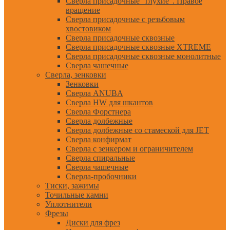
Сверла присадочные "глухие". Правое
вращение
Сверла присадочные с резьбовым
хвостовиком
Сверла присадочные сквозные
Сверла присадочные сквозные XTREME
Сверла присадочные сквозные монолитные
Сверла чашечные
Сверла, зенковки
Зенковки
Сверла ANUBA
Сверла HW для шкантов
Сверла Форстнера
Сверла долбежные
Сверла долбежные со стамеской для JET
Сверла конфирмат
Сверла с зенкером и ограничителем
Сверла спиральные
Сверла чашечные
Сверла-пробочники
Тиски, зажимы
Точильные камни
Уплотнители
Фрезы
Диски для фрез