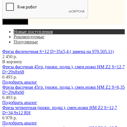
Продолжить
Новые поступления
Рекомендуемые
Популярные
Фреза филеночная S=12 D=35x5,4 ( замена на 970.505.11)
2 450 р.
В корзину
Фреза фасочная 45гр. (нижн. подш.), смен.ножи HM Z2 S=12,7
D=29x8x68
6 493 р.
Подобрать аналог
Фреза фасочная 45гр. (нижн. подш.), смен.ножи HM Z2 S=6,35
D=29x8x60
6 493 р.
Подобрать аналог
Фреза четвертная (нижн. подш.), смен.ножи HM Z2 S=12,7
D=34,9x12 RH
6 978 р.
Подобрать аналог