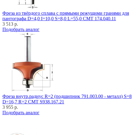
Фреза из твёрдого сплава с прямыми режущими гранями для
пантографа D=4,0 I=10,0 S=8,0 L=55,0 CMT 174.040.11
3 513 р.
Подобрать аналог
Фреза внутр.радиус R=2 (подшипник 791.003.00 - металл) S=8
D=16,7 R=2 CMT S938.167.21
3 955 р.
Подобрать аналог