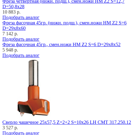
Фреза четвертная (нижн. подш.), смен.ножи HM Z2 S=12,7
D=50,8x28
10 883 р.
Подобрать аналог
Фреза фасочная 45гр. (нижн. подш.), смен.ножи HM Z2 S=6
D=29x8x60
7 142 р.
Подобрать аналог
Фреза фасочная 45гр., смен.ножи HM Z2 S=6 D=29x8x52
5 948 р.
Подобрать аналог
Cверло чашечное 25x57,5 Z=2+2 S=10x26 LH CMT 317.250.12
3 527 р.
Подобрать аналог