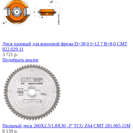
Диск пазовый для концевой фрезы D=38,0 I=12,7 B=8,0 CMT
822.029.11
3 721 р.
Подобрать аналог
Пильный диск 260X2.5/1.8X30 -3° TCG Z64 CMT 281.065.11M
8 139 р.