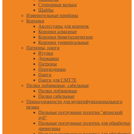
Стопорные кольца
Шайбы
Измерительные приборы
Коронки
Аксессуары для коронок
Коронки алмазные
Коронки биметаллические
Коронки универсальные
Патроны, цанги
Втулки
Державки
Патроны
Переходники
Цанги
Цанги для CMT7E
Пилки лобзиковые, сабельные
Пилки лобзиковые
Пилки сабельные
Принадлежности для мультифункционального
резака
Пильные погружные полотна "японский
зуб"
Пильные погружные полотна для обработки
древесины
Пильные погружные полотна для обработки