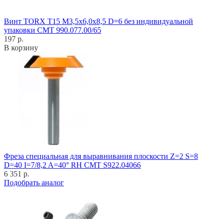
Винт TORX T15 M3,5x6,0x8,5 D=6 без индивидуальной
упаковки CMT 990.077.00/65
197 р.
В корзину
Фреза специальная для выравнивания плоскости Z=2 S=8
D=40 I=7/8,2 A=40° RH CMT S922.04066
6 351 р.
Подобрать аналог