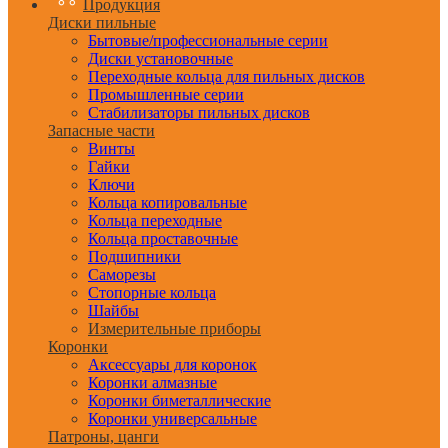
Продукция
Диски пильные
Бытовые/профессиональные серии
Диски установочные
Переходные кольца для пильных дисков
Промышленные серии
Стабилизаторы пильных дисков
Запасные части
Винты
Гайки
Ключи
Кольца копировальные
Кольца переходные
Кольца проставочные
Подшипники
Саморезы
Стопорные кольца
Шайбы
Измерительные приборы
Коронки
Аксессуары для коронок
Коронки алмазные
Коронки биметаллические
Коронки универсальные
Патроны, цанги