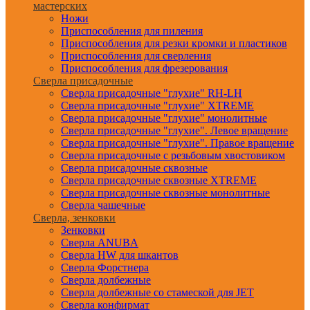
мастерских
Ножи
Приспособления для пиления
Приспособления для резки кромки и пластиков
Приспособления для сверления
Приспособления для фрезерования
Сверла присадочные
Сверла присадочные "глухие" RH-LH
Сверла присадочные "глухие" XTREME
Сверла присадочные "глухие" монолитные
Сверла присадочные "глухие". Левое вращение
Сверла присадочные "глухие". Правое вращение
Сверла присадочные с резьбовым хвостовиком
Сверла присадочные сквозные
Сверла присадочные сквозные XTREME
Сверла присадочные сквозные монолитные
Сверла чашечные
Сверла, зенковки
Зенковки
Сверла ANUBA
Сверла HW для шкантов
Сверла Форстнера
Сверла долбежные
Сверла долбежные со стамеской для JET
Сверла конфирмат