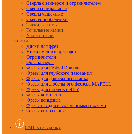
Сверла с зенкером и ограничителем
Сверла спиральные
Сверла чашечные
Сверла-пробочники
Тиски, зажимы
Точильные камни
Уплотнители
Фрезы
Диски для фрез
Ножи сменные для фрез
Ограничители
Органайзеры
Фрезы для Festool Domino
Фрезы для глубокого пазования
Фрезы для долбежного станка
Фрезы для дюбельного фрезера MAFELL
Фрезы для станков с ЧПУ
Фрезы комплекты
Фрезы концевые
Фрезы насадные со сменными ножами
Фрезы спиральные
CMT в рассрочку