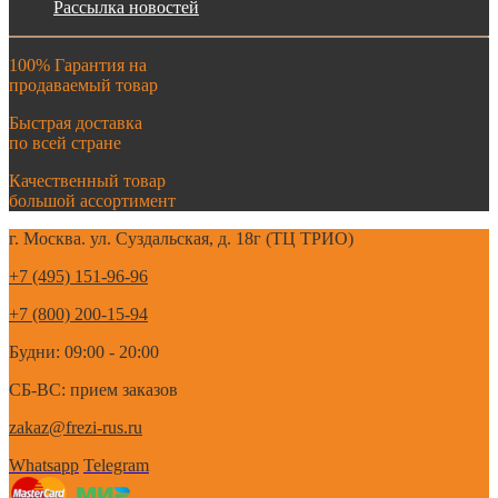
Рассылка новостей
100% Гарантия на
продаваемый товар
Быстрая доставка
по всей стране
Качественный товар
большой ассортимент
г. Москва. ул. Суздальская, д. 18г (ТЦ ТРИО)
+7 (495) 151-96-96
+7 (800) 200-15-94
Будни: 09:00 - 20:00
СБ-ВС: прием заказов
zakaz@frezi-rus.ru
Whatsapp
Telegram