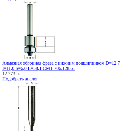
Алмазная обгонная фреза с нижним подшипником D=12,7
I=11,0 S=6,0 L=58,1 CMT 706.128.61
12 773 р.
Подобрать аналог