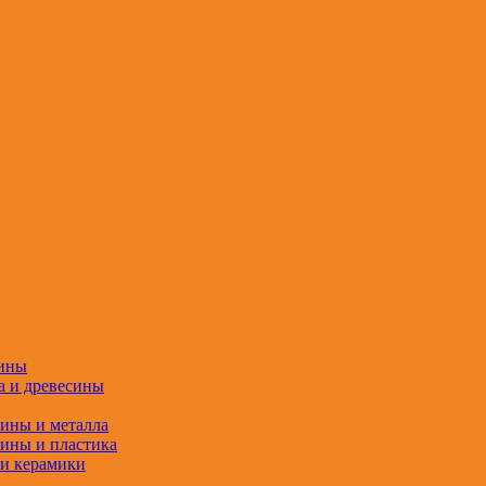
сины
а и древесины
сины и металла
сины и пластика
 и керамики