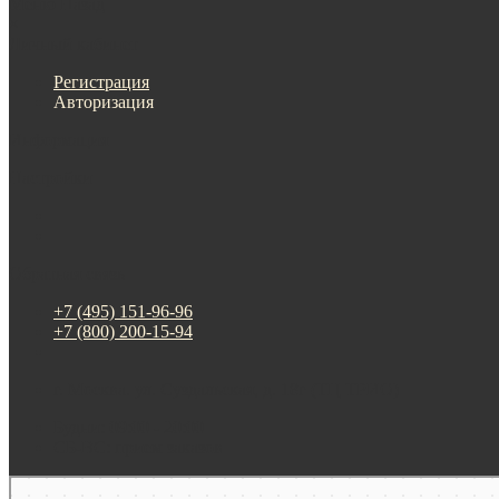
Меню
Назад
×
Личный кабинет
Регистрация
Авторизация
Информация
Настройки
Обратная связь
+7 (495) 151-96-96
+7 (800) 200-15-94
г. Москва. ул. Суздальская, д. 18г (ТЦ ТРИО)
Будни: 09:00 - 20:00
СБ-ВС: прием заказов
Москва
Яндекс Карты — транспорт, навигация, поиск мест