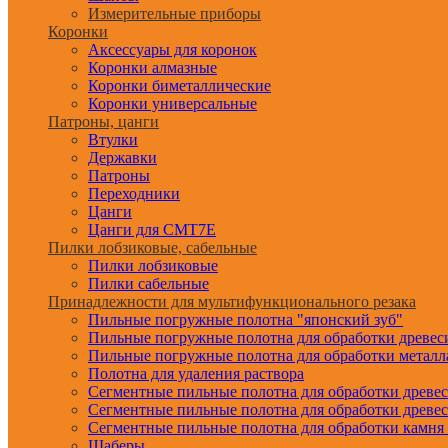
Измерительные приборы
Коронки
Аксессуары для коронок
Коронки алмазные
Коронки биметаллические
Коронки универсальные
Патроны, цанги
Втулки
Державки
Патроны
Переходники
Цанги
Цанги для CMT7E
Пилки лобзиковые, сабельные
Пилки лобзиковые
Пилки сабельные
Принадлежности для мультифункционального резака
Пильные погружные полотна "японский зуб"
Пильные погружные полотна для обработки древе
Пильные погружные полотна для обработки металл
Полотна для удаления раствора
Сегментные пильные полотна для обработки древе
Сегментные пильные полотна для обработки древе
Сегментные пильные полотна для обработки камня
Шаберы