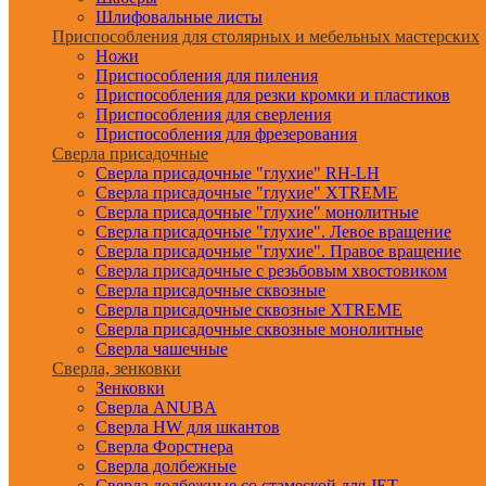
Шлифовальные листы
Приспособления для столярных и мебельных мастерских
Ножи
Приспособления для пиления
Приспособления для резки кромки и пластиков
Приспособления для сверления
Приспособления для фрезерования
Сверла присадочные
Сверла присадочные "глухие" RH-LH
Сверла присадочные "глухие" XTREME
Сверла присадочные "глухие" монолитные
Сверла присадочные "глухие". Левое вращение
Сверла присадочные "глухие". Правое вращение
Сверла присадочные с резьбовым хвостовиком
Сверла присадочные сквозные
Сверла присадочные сквозные XTREME
Сверла присадочные сквозные монолитные
Сверла чашечные
Сверла, зенковки
Зенковки
Сверла ANUBA
Сверла HW для шкантов
Сверла Форстнера
Сверла долбежные
Сверла долбежные со стамеской для JET