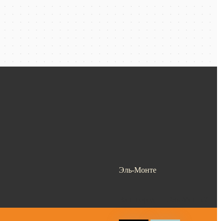
Эль-Монте
Ваш город —
Эль-Монте
?