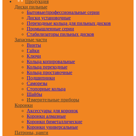
Продукция
Диски пильные
Бытовые/профессиональные серии
Диски установочные
Переходные кольца для пильных дисков
Промышленные серии
Стабилизаторы пильных дисков
Запасные части
Винты
Гайки
Ключи
Кольца копировальные
Кольца переходные
Кольца проставочные
Подшипники
Саморезы
Стопорные кольца
Шайбы
Измерительные приборы
Коронки
Аксессуары для коронок
Коронки алмазные
Коронки биметаллические
Коронки универсальные
Патроны, цанги