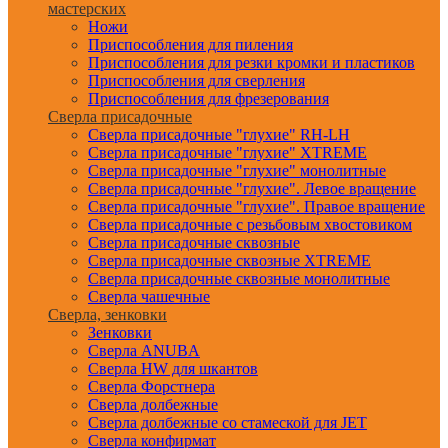
мастерских
Ножи
Приспособления для пиления
Приспособления для резки кромки и пластиков
Приспособления для сверления
Приспособления для фрезерования
Сверла присадочные
Сверла присадочные "глухие" RH-LH
Сверла присадочные "глухие" XTREME
Сверла присадочные "глухие" монолитные
Сверла присадочные "глухие". Левое вращение
Сверла присадочные "глухие". Правое вращение
Сверла присадочные с резьбовым хвостовиком
Сверла присадочные сквозные
Сверла присадочные сквозные XTREME
Сверла присадочные сквозные монолитные
Сверла чашечные
Сверла, зенковки
Зенковки
Сверла ANUBA
Сверла HW для шкантов
Сверла Форстнера
Сверла долбежные
Сверла долбежные со стамеской для JET
Сверла конфирмат