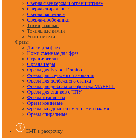
Сверла с зенкером и ограничителем
Сверла спиральные
Сверла чашечные
Сверла-пробочники
Тиски, зажимы
Точильные камни
Уплотнители
Фрезы
Диски для фрез
Ножи сменные для фрез
Ограничители
Органайзеры
Фрезы для Festool Domino
Фрезы для глубокого пазования
Фрезы для долбежного станка
Фрезы для дюбельного фрезера MAFELL
Фрезы для станков с ЧПУ
Фрезы комплекты
Фрезы концевые
Фрезы насадные со сменными ножами
Фрезы спиральные
CMT в рассрочку