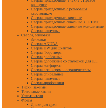
Сверла присадочные "глухие". Правое
вращение
Сверла присадочные с резьбовым
хвостовиком
Сверла присадочные сквозные
Сверла присадочные сквозные XTREME
Сверла присадочные сквозные монолитные
Сверла чашечные
Сверла, зенковки
Зенковки
Сверла ANUBA
Сверла HW для шкантов
Сверла Форстнера
Сверла долбежные
Сверла долбежные со стамеской для JET
Сверла конфирмат
Сверла с зенкером и ограничителем
Сверла спиральные
Сверла чашечные
Сверла-пробочники
Тиски, зажимы
Точильные камни
Уплотнители
Фрезы
Диски для фрез