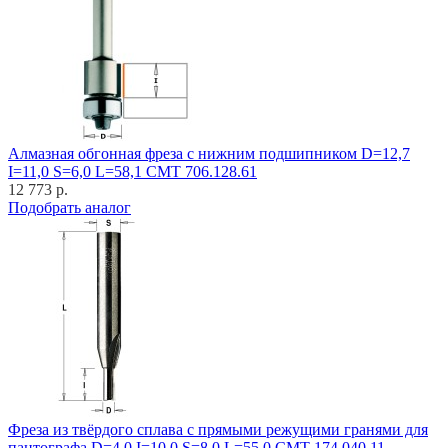
Алмазная обгонная фреза с нижним подшипником D=12,7
I=11,0 S=6,0 L=58,1 CMT 706.128.61
12 773 р.
Подобрать аналог
Фреза из твёрдого сплава с прямыми режущими гранями для
пантографа D=4,0 I=10,0 S=8,0 L=55,0 CMT 174.040.11