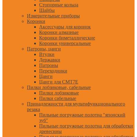
Стопорные кольца
Шайбы
Измерительные приборы
Коронки
Аксессуары для коронок
Коронки алмазные
Коронки биметаллические
Коронки универсальные
Патроны, цанги
Втулки
Державки
Патроны
Переходники
Цанги
Цанги для CMT7E
Пилки лобзиковые, сабельные
Пилки лобзиковые
Пилки сабельные
Принадлежности для мультифункционального
резака
Пильные погружные полотна "японский
зуб"
Пильные погружные полотна для обработки
древесины
Пильные погружные полотна для обработки