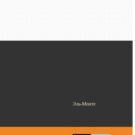
Эль-Монте
Ваш город —
Эль-Монте
?