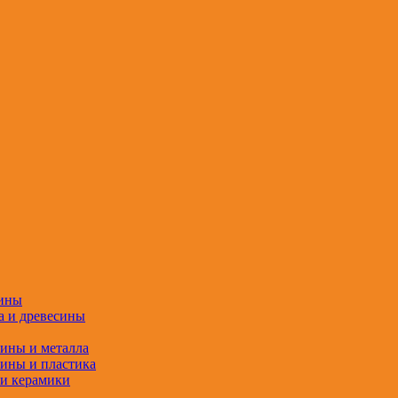
сины
а и древесины
сины и металла
сины и пластика
 и керамики