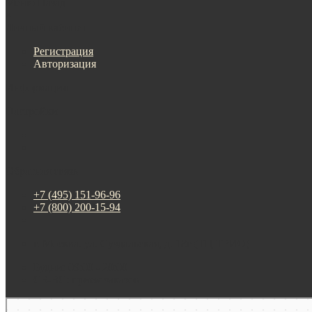
Меню
Назад
×
Личный кабинет
Регистрация
Авторизация
Информация
Настройки
Обратная связь
+7 (495) 151-96-96
+7 (800) 200-15-94
г. Москва. ул. Суздальская, д. 18г (ТЦ ТРИО)
Будни: 09:00 - 20:00
СБ-ВС: прием заказов
Москва
Яндекс Карты — транспорт, навигация, поиск мест