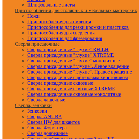
Шлифовальные листы
Приспособления для столярных и мебельных мастерских
Ножи
Приспособления для пиления
Приспособления для резки кромки и пластиков
Приспособления для сверления
Приспособления для фрезерования
Сверла присадочные
Сверла присадочные "глухие" RH-LH
Сверла присадочные "глухие" XTREME
Сверла присадочные "глухие" монолитные
Сверла присадочные "глухие". Левое вращение
Сверла присадочные "глухие". Правое вращение
Сверла присадочные с резьбовым хвостовиком
Сверла присадочные сквозные
Сверла присадочные сквозные XTREME
Сверла присадочные сквозные монолитные
Сверла чашечные
Сверла, зенковки
Зенковки
Сверла ANUBA
Сверла HW для шкантов
Сверла Форстнера
Сверла долбежные
Сверла долбежные со стамеской для JET