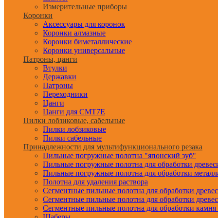
Измерительные приборы
Коронки
Аксессуары для коронок
Коронки алмазные
Коронки биметаллические
Коронки универсальные
Патроны, цанги
Втулки
Державки
Патроны
Переходники
Цанги
Цанги для CMT7E
Пилки лобзиковые, сабельные
Пилки лобзиковые
Пилки сабельные
Принадлежности для мультифункционального резака
Пильные погружные полотна "японский зуб"
Пильные погружные полотна для обработки древе
Пильные погружные полотна для обработки металл
Полотна для удаления раствора
Сегментные пильные полотна для обработки древе
Сегментные пильные полотна для обработки древе
Сегментные пильные полотна для обработки камня
Шаберы