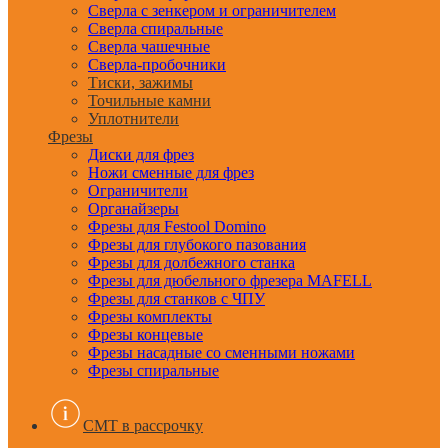
Сверла с зенкером и ограничителем
Сверла спиральные
Сверла чашечные
Сверла-пробочники
Тиски, зажимы
Точильные камни
Уплотнители
Фрезы
Диски для фрез
Ножи сменные для фрез
Ограничители
Органайзеры
Фрезы для Festool Domino
Фрезы для глубокого пазования
Фрезы для долбежного станка
Фрезы для дюбельного фрезера MAFELL
Фрезы для станков с ЧПУ
Фрезы комплекты
Фрезы концевые
Фрезы насадные со сменными ножами
Фрезы спиральные
CMT в рассрочку