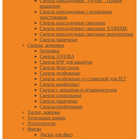
Сверла присадочные "глухие". Правое
вращение
Сверла присадочные с резьбовым
хвостовиком
Сверла присадочные сквозные
Сверла присадочные сквозные XTREME
Сверла присадочные сквозные монолитные
Сверла чашечные
Сверла, зенковки
Зенковки
Сверла ANUBA
Сверла HW для шкантов
Сверла Форстнера
Сверла долбежные
Сверла долбежные со стамеской для JET
Сверла конфирмат
Сверла с зенкером и ограничителем
Сверла спиральные
Сверла чашечные
Сверла-пробочники
Тиски, зажимы
Точильные камни
Уплотнители
Фрезы
Диски для фрез