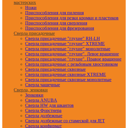
мастерских
Ножи
Приспособления для пиления
Приспособления для резки кромки и пластиков
Приспособления для сверления
Приспособления для фрезерования
Сверла присадочные
Сверла присадочные "глухие" RH-LH
Сверла присадочные "глухие" XTREME
Сверла присадочные "глухие" монолитные
Сверла присадочные "глухие". Левое вращение
Сверла присадочные "глухие". Правое вращение
Сверла присадочные с резьбовым хвостовиком
Сверла присадочные сквозные
Сверла присадочные сквозные XTREME
Сверла присадочные сквозные монолитные
Сверла чашечные
Сверла, зенковки
Зенковки
Сверла ANUBA
Сверла HW для шкантов
Сверла Форстнера
Сверла долбежные
Сверла долбежные со стамеской для JET
Сверла конфирмат