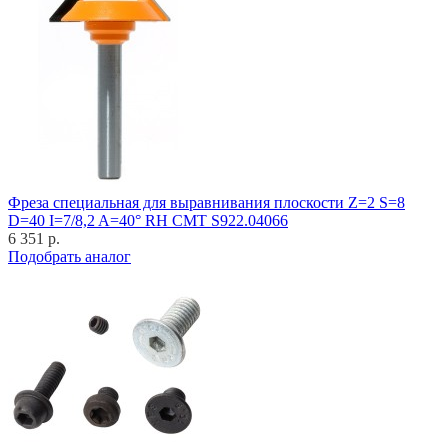
Фреза специальная для выравнивания плоскости Z=2 S=8
D=40 I=7/8,2 A=40° RH CMT S922.04066
6 351 р.
Подобрать аналог