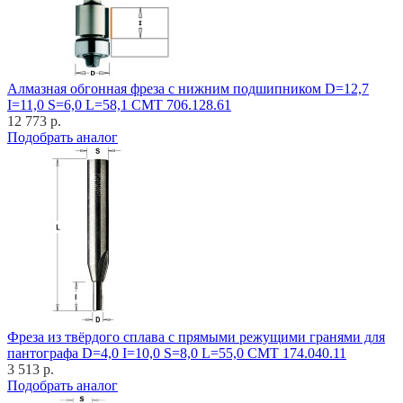
Алмазная обгонная фреза с нижним подшипником D=12,7
I=11,0 S=6,0 L=58,1 CMT 706.128.61
12 773 р.
Подобрать аналог
Фреза из твёрдого сплава с прямыми режущими гранями для
пантографа D=4,0 I=10,0 S=8,0 L=55,0 CMT 174.040.11
3 513 р.
Подобрать аналог