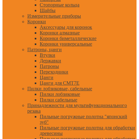
Стопорные кольца
Шайбы
Измерительные приборы
Коронки
Аксессуары для коронок
Коронки алмазные
Коронки биметаллические
Коронки универсальные
Патроны, цанги
Втулки
Державки
Патроны
Переходники
Цанги
Цанги для CMT7E
Пилки лобзиковые, сабельные
Пилки лобзиковые
Пилки сабельные
Принадлежности для мультифункционального
резака
Пильные погружные полотна "японский
зуб"
Пильные погружные полотна для обработки
древесины
Пильные погружные полотна для обработки