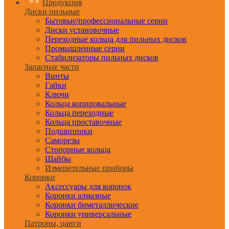
Продукция
Диски пильные
Бытовые/профессиональные серии
Диски установочные
Переходные кольца для пильных дисков
Промышленные серии
Стабилизаторы пильных дисков
Запасные части
Винты
Гайки
Ключи
Кольца копировальные
Кольца переходные
Кольца проставочные
Подшипники
Саморезы
Стопорные кольца
Шайбы
Измерительные приборы
Коронки
Аксессуары для коронок
Коронки алмазные
Коронки биметаллические
Коронки универсальные
Патроны, цанги