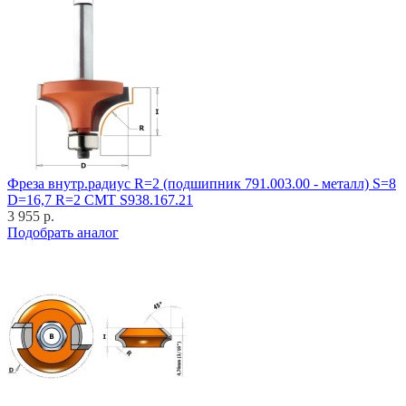
Фреза внутр.радиус R=2 (подшипник 791.003.00 - металл) S=8
D=16,7 R=2 CMT S938.167.21
3 955 р.
Подобрать аналог