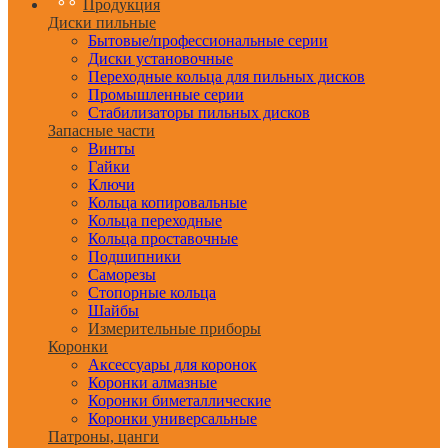
Продукция
Диски пильные
Бытовые/профессиональные серии
Диски установочные
Переходные кольца для пильных дисков
Промышленные серии
Стабилизаторы пильных дисков
Запасные части
Винты
Гайки
Ключи
Кольца копировальные
Кольца переходные
Кольца проставочные
Подшипники
Саморезы
Стопорные кольца
Шайбы
Измерительные приборы
Коронки
Аксессуары для коронок
Коронки алмазные
Коронки биметаллические
Коронки универсальные
Патроны, цанги