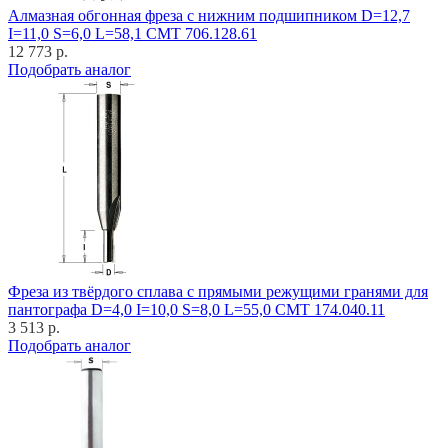
Алмазная обгонная фреза с нижним подшипником D=12,7
I=11,0 S=6,0 L=58,1 CMT 706.128.61
12 773 р.
Подобрать аналог
Фреза из твёрдого сплава с прямыми режущими гранями для
пантографа D=4,0 I=10,0 S=8,0 L=55,0 CMT 174.040.11
3 513 р.
Подобрать аналог