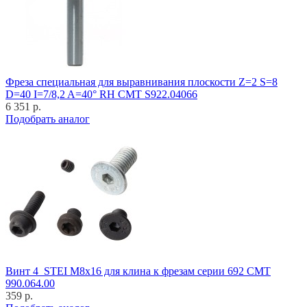
Фреза специальная для выравнивания плоскости Z=2 S=8
D=40 I=7/8,2 A=40° RH CMT S922.04066
6 351 р.
Подобрать аналог
Винт 4_STEI M8x16 для клина к фрезам серии 692 CMT
990.064.00
359 р.