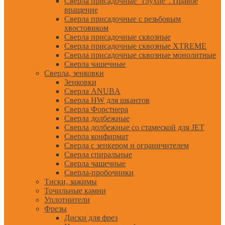
Сверла присадочные "глухие". Правое
вращение
Сверла присадочные с резьбовым
хвостовиком
Сверла присадочные сквозные
Сверла присадочные сквозные XTREME
Сверла присадочные сквозные монолитные
Сверла чашечные
Сверла, зенковки
Зенковки
Сверла ANUBA
Сверла HW для шкантов
Сверла Форстнера
Сверла долбежные
Сверла долбежные со стамеской для JET
Сверла конфирмат
Сверла с зенкером и ограничителем
Сверла спиральные
Сверла чашечные
Сверла-пробочники
Тиски, зажимы
Точильные камни
Уплотнители
Фрезы
Диски для фрез