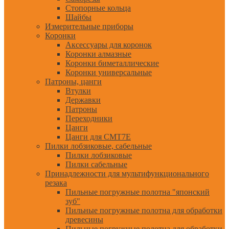
Стопорные кольца
Шайбы
Измерительные приборы
Коронки
Аксессуары для коронок
Коронки алмазные
Коронки биметаллические
Коронки универсальные
Патроны, цанги
Втулки
Державки
Патроны
Переходники
Цанги
Цанги для CMT7E
Пилки лобзиковые, сабельные
Пилки лобзиковые
Пилки сабельные
Принадлежности для мультифункционального
резака
Пильные погружные полотна "японский
зуб"
Пильные погружные полотна для обработки
древесины
Пильные погружные полотна для обработки