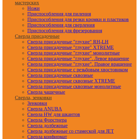
мастерских
Ножи
Приспособления для пиления
Приспособления для резки кромки и пластиков
Приспособления для сверления
Приспособления для фрезерования
Сверла присадочные
Сверла присадочные "глухие" RH-LH
Сверла присадочные "глухие" XTREME
Сверла присадочные "глухие" монолитные
Сверла присадочные "глухие". Левое вращение
Сверла присадочные "глухие". Правое вращение
Сверла присадочные с резьбовым хвостовиком
Сверла присадочные сквозные
Сверла присадочные сквозные XTREME
Сверла присадочные сквозные монолитные
Сверла чашечные
Сверла, зенковки
Зенковки
Сверла ANUBA
Сверла HW для шкантов
Сверла Форстнера
Сверла долбежные
Сверла долбежные со стамеской для JET
Сверла конфирмат