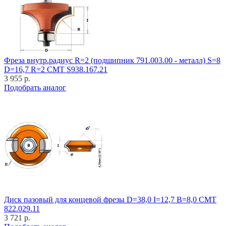
Фреза внутр.радиус R=2 (подшипник 791.003.00 - металл) S=8
D=16,7 R=2 CMT S938.167.21
3 955 р.
Подобрать аналог
Диск пазовый для концевой фрезы D=38,0 I=12,7 B=8,0 CMT
822.029.11
3 721 р.