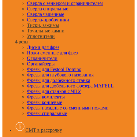
Сверла с зенкером и ограничителем
Сверла спиральные
Сверла чашечные
Сверла-пробочники
Тиски, зажимы
Точильные камни
Уплотнители
Фрезы
Диски для фрез
Ножи сменные для фрез
Ограничители
Органайзеры
Фрезы для Festool Domino
Фрезы для глубокого пазования
Фрезы для долбежного станка
Фрезы для дюбельного фрезера MAFELL
Фрезы для станков с ЧПУ
Фрезы комплекты
Фрезы концевые
Фрезы насадные со сменными ножами
Фрезы спиральные
CMT в рассрочку