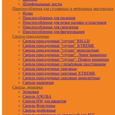
Шлифовальные листы
Приспособления для столярных и мебельных мастерских
Ножи
Приспособления для пиления
Приспособления для резки кромки и пластиков
Приспособления для сверления
Приспособления для фрезерования
Сверла присадочные
Сверла присадочные "глухие" RH-LH
Сверла присадочные "глухие" XTREME
Сверла присадочные "глухие" монолитные
Сверла присадочные "глухие". Левое вращение
Сверла присадочные "глухие". Правое вращение
Сверла присадочные с резьбовым хвостовиком
Сверла присадочные сквозные
Сверла присадочные сквозные XTREME
Сверла присадочные сквозные монолитные
Сверла чашечные
Сверла, зенковки
Зенковки
Сверла ANUBA
Сверла HW для шкантов
Сверла Форстнера
Сверла долбежные
Сверла долбежные со стамеской для JET