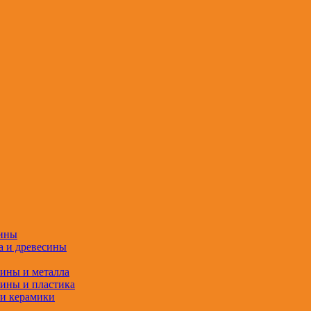
сины
а и древесины
сины и металла
сины и пластика
 и керамики