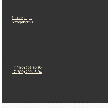
Меню
Назад
×
Личный кабинет
Регистрация
Авторизация
Информация
Настройки
Обратная связь
+7 (495) 151-96-96
+7 (800) 200-15-94
г. Москва. ул. Суздальская, д. 18г (ТЦ ТРИО)
Будни: 09:00 - 20:00
СБ-ВС: прием заказов
Москва
Яндекс Карты — транспорт, навигация, поиск мест