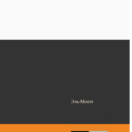
Эль-Монте
Ваш город —
Эль-Монте
?