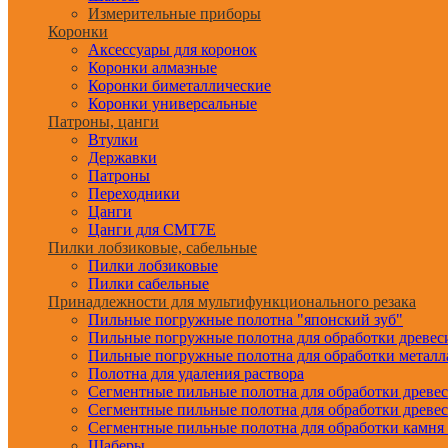
Измерительные приборы
Коронки
Аксессуары для коронок
Коронки алмазные
Коронки биметаллические
Коронки универсальные
Патроны, цанги
Втулки
Державки
Патроны
Переходники
Цанги
Цанги для CMT7E
Пилки лобзиковые, сабельные
Пилки лобзиковые
Пилки сабельные
Принадлежности для мультифункционального резака
Пильные погружные полотна "японский зуб"
Пильные погружные полотна для обработки древе
Пильные погружные полотна для обработки металл
Полотна для удаления раствора
Сегментные пильные полотна для обработки древе
Сегментные пильные полотна для обработки древе
Сегментные пильные полотна для обработки камня
Шаберы