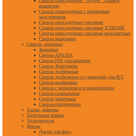
Сверла присадочные "глухие". Правое
вращение
Сверла присадочные с резьбовым
хвостовиком
Сверла присадочные сквозные
Сверла присадочные сквозные XTREME
Сверла присадочные сквозные монолитные
Сверла чашечные
Сверла, зенковки
Зенковки
Сверла ANUBA
Сверла HW для шкантов
Сверла Форстнера
Сверла долбежные
Сверла долбежные со стамеской для JET
Сверла конфирмат
Сверла с зенкером и ограничителем
Сверла спиральные
Сверла чашечные
Сверла-пробочники
Тиски, зажимы
Точильные камни
Уплотнители
Фрезы
Диски для фрез