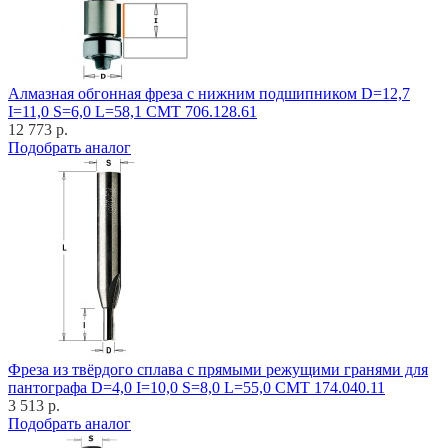
Алмазная обгонная фреза с нижним подшипником D=12,7
I=11,0 S=6,0 L=58,1 CMT 706.128.61
12 773 р.
Подобрать аналог
Фреза из твёрдого сплава с прямыми режущими гранями для
пантографа D=4,0 I=10,0 S=8,0 L=55,0 CMT 174.040.11
3 513 р.
Подобрать аналог