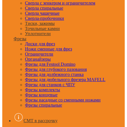
Сверла с зенкером и ограничителем
Сверла спиральные
Сверла чашечные
Сверла-пробочники
Тиски, зажимы
Точильные камни
Уплотнители
Фрезы
Диски для фрез
Ножи сменные для фрез
Ограничители
Органайзеры
Фрезы для Festool Domino
Фрезы для глубокого пазования
Фрезы для долбежного станка
Фрезы для дюбельного фрезера MAFELL
Фрезы для станков с ЧПУ
Фрезы комплекты
Фрезы концевые
Фрезы насадные со сменными ножами
Фрезы спиральные
CMT в рассрочку