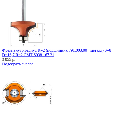
Фреза внутр.радиус R=2 (подшипник 791.003.00 - металл) S=8
D=16,7 R=2 CMT S938.167.21
3 955 р.
Подобрать аналог