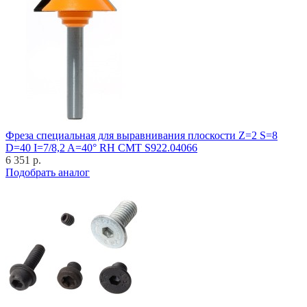
Фреза специальная для выравнивания плоскости Z=2 S=8
D=40 I=7/8,2 A=40° RH CMT S922.04066
6 351 р.
Подобрать аналог