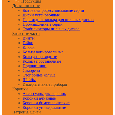
Продукция
Диски пильные
Бытовые/профессиональные серии
Диски установочные
Переходные кольца для пильных дисков
Промышленные серии
Стабилизаторы пильных дисков
Запасные части
Винты
Гайки
Ключи
Кольца копировальные
Кольца переходные
Кольца проставочные
Подшипники
Саморезы
Стопорные кольца
Шайбы
Измерительные приборы
Коронки
Аксессуары для коронок
Коронки алмазные
Коронки биметаллические
Коронки универсальные
Патроны, цанги