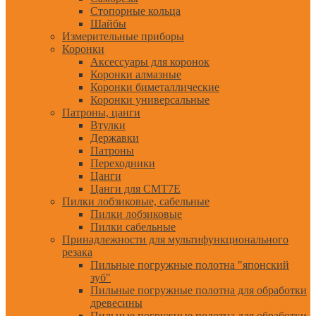
Стопорные кольца
Шайбы
Измерительные приборы
Коронки
Аксессуары для коронок
Коронки алмазные
Коронки биметаллические
Коронки универсальные
Патроны, цанги
Втулки
Державки
Патроны
Переходники
Цанги
Цанги для CMT7E
Пилки лобзиковые, сабельные
Пилки лобзиковые
Пилки сабельные
Принадлежности для мультифункционального
резака
Пильные погружные полотна "японский
зуб"
Пильные погружные полотна для обработки
древесины
Пильные погружные полотна для обработки