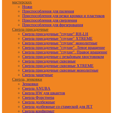
мастерских
Ножи
Приспособления для пиления
Приспособления для резки кромки и пластиков
Приспособления для сверления
Приспособления для фрезерования
Сверла присадочные
Сверла присадочные "глухие" RH-LH
Сверла присадочные "глухие" XTREME
Сверла присадочные "глухие" монолитные
Сверла присадочные "глухие". Левое вращение
Сверла присадочные "глухие". Правое вращение
Сверла присадочные с резьбовым хвостовиком
Сверла присадочные сквозные
Сверла присадочные сквозные XTREME
Сверла присадочные сквозные монолитные
Сверла чашечные
Сверла, зенковки
Зенковки
Сверла ANUBA
Сверла HW для шкантов
Сверла Форстнера
Сверла долбежные
Сверла долбежные со стамеской для JET
Сверла конфирмат