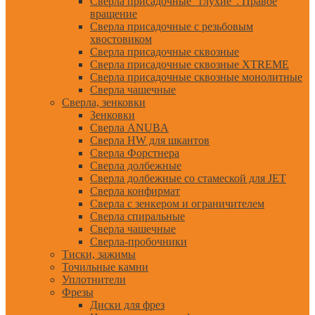
Сверла присадочные "глухие". Правое
вращение
Сверла присадочные с резьбовым
хвостовиком
Сверла присадочные сквозные
Сверла присадочные сквозные XTREME
Сверла присадочные сквозные монолитные
Сверла чашечные
Сверла, зенковки
Зенковки
Сверла ANUBA
Сверла HW для шкантов
Сверла Форстнера
Сверла долбежные
Сверла долбежные со стамеской для JET
Сверла конфирмат
Сверла с зенкером и ограничителем
Сверла спиральные
Сверла чашечные
Сверла-пробочники
Тиски, зажимы
Точильные камни
Уплотнители
Фрезы
Диски для фрез