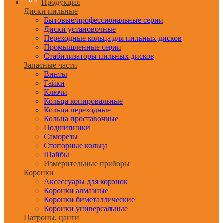
Продукция
Диски пильные
Бытовые/профессиональные серии
Диски установочные
Переходные кольца для пильных дисков
Промышленные серии
Стабилизаторы пильных дисков
Запасные части
Винты
Гайки
Ключи
Кольца копировальные
Кольца переходные
Кольца проставочные
Подшипники
Саморезы
Стопорные кольца
Шайбы
Измерительные приборы
Коронки
Аксессуары для коронок
Коронки алмазные
Коронки биметаллические
Коронки универсальные
Патроны, цанги