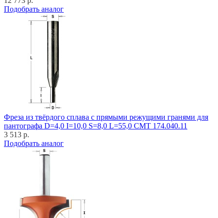
12 773 р.
Подобрать аналог
Фреза из твёрдого сплава с прямыми режущими гранями для
пантографа D=4,0 I=10,0 S=8,0 L=55,0 CMT 174.040.11
3 513 р.
Подобрать аналог