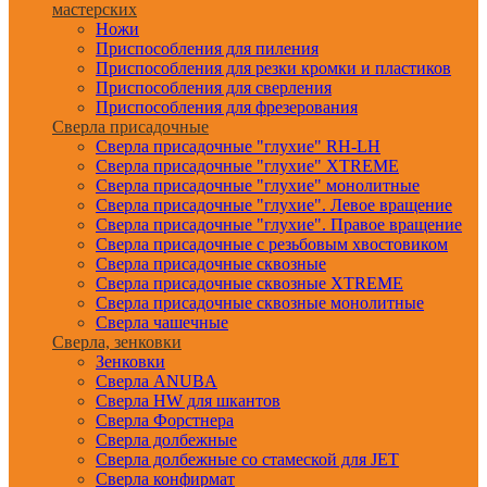
мастерских
Ножи
Приспособления для пиления
Приспособления для резки кромки и пластиков
Приспособления для сверления
Приспособления для фрезерования
Сверла присадочные
Сверла присадочные "глухие" RH-LH
Сверла присадочные "глухие" XTREME
Сверла присадочные "глухие" монолитные
Сверла присадочные "глухие". Левое вращение
Сверла присадочные "глухие". Правое вращение
Сверла присадочные с резьбовым хвостовиком
Сверла присадочные сквозные
Сверла присадочные сквозные XTREME
Сверла присадочные сквозные монолитные
Сверла чашечные
Сверла, зенковки
Зенковки
Сверла ANUBA
Сверла HW для шкантов
Сверла Форстнера
Сверла долбежные
Сверла долбежные со стамеской для JET
Сверла конфирмат