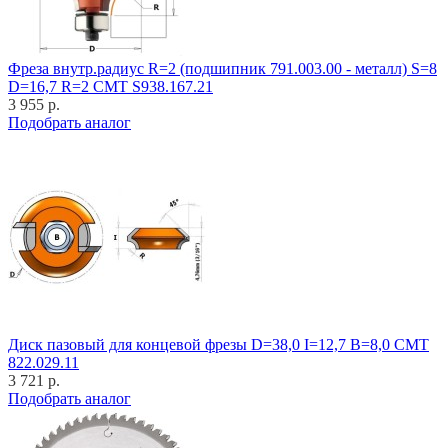
Фреза внутр.радиус R=2 (подшипник 791.003.00 - металл) S=8
D=16,7 R=2 CMT S938.167.21
3 955 р.
Подобрать аналог
Диск пазовый для концевой фрезы D=38,0 I=12,7 B=8,0 CMT
822.029.11
3 721 р.
Подобрать аналог