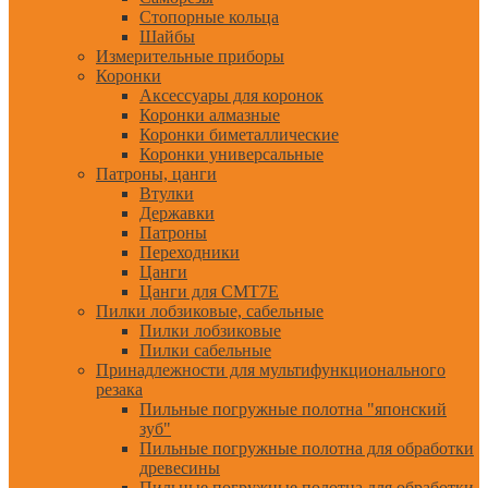
Стопорные кольца
Шайбы
Измерительные приборы
Коронки
Аксессуары для коронок
Коронки алмазные
Коронки биметаллические
Коронки универсальные
Патроны, цанги
Втулки
Державки
Патроны
Переходники
Цанги
Цанги для CMT7E
Пилки лобзиковые, сабельные
Пилки лобзиковые
Пилки сабельные
Принадлежности для мультифункционального
резака
Пильные погружные полотна "японский
зуб"
Пильные погружные полотна для обработки
древесины
Пильные погружные полотна для обработки