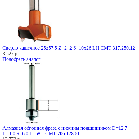
Cверло чашечное 25x57,5 Z=2+2 S=10x26 LH CMT 317.250.12
3 527 р.
Подобрать аналог
Алмазная обгонная фреза с нижним подшипником D=12,7
I=11,0 S=6,0 L=58,1 CMT 706.128.61