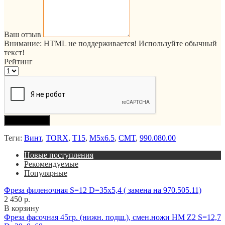
Ваш отзыв
Внимание:
HTML не поддерживается! Используйте обычный
текст!
Рейтинг
Продолжить
Теги:
Винт
,
TORX
,
T15
,
M5x6.5
,
CMT
,
990.080.00
Новые поступления
Рекомендуемые
Популярные
Фреза филеночная S=12 D=35x5,4 ( замена на 970.505.11)
2 450 р.
В корзину
Фреза фасочная 45гр. (нижн. подш.), смен.ножи HM Z2 S=12,7