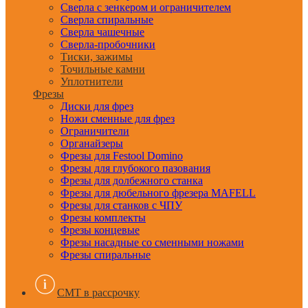
Сверла с зенкером и ограничителем
Сверла спиральные
Сверла чашечные
Сверла-пробочники
Тиски, зажимы
Точильные камни
Уплотнители
Фрезы
Диски для фрез
Ножи сменные для фрез
Ограничители
Органайзеры
Фрезы для Festool Domino
Фрезы для глубокого пазования
Фрезы для долбежного станка
Фрезы для дюбельного фрезера MAFELL
Фрезы для станков с ЧПУ
Фрезы комплекты
Фрезы концевые
Фрезы насадные со сменными ножами
Фрезы спиральные
CMT в рассрочку