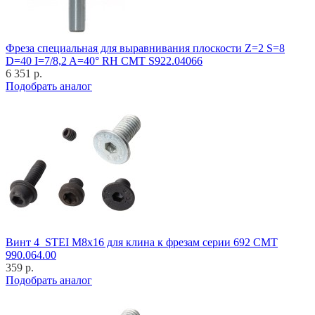
Фреза специальная для выравнивания плоскости Z=2 S=8
D=40 I=7/8,2 A=40° RH CMT S922.04066
6 351 р.
Подобрать аналог
Винт 4_STEI M8x16 для клина к фрезам серии 692 CMT
990.064.00
359 р.
Подобрать аналог