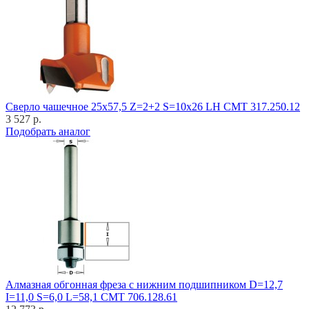
Cверло чашечное 25x57,5 Z=2+2 S=10x26 LH CMT 317.250.12
3 527 р.
Подобрать аналог
Алмазная обгонная фреза с нижним подшипником D=12,7
I=11,0 S=6,0 L=58,1 CMT 706.128.61