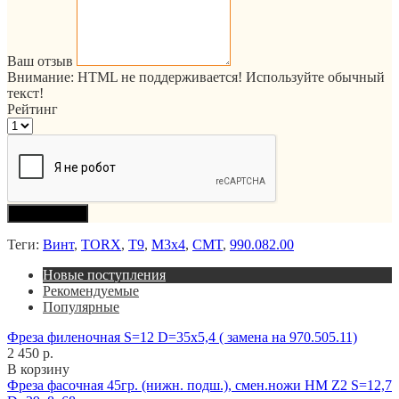
Ваш отзыв
Внимание:
HTML не поддерживается! Используйте обычный
текст!
Рейтинг
Продолжить
Теги:
Винт
,
TORX
,
T9
,
M3x4
,
CMT
,
990.082.00
Новые поступления
Рекомендуемые
Популярные
Фреза филеночная S=12 D=35x5,4 ( замена на 970.505.11)
2 450 р.
В корзину
Фреза фасочная 45гр. (нижн. подш.), смен.ножи HM Z2 S=12,7