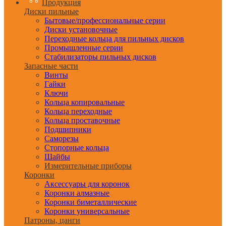
Продукция
Диски пильные
Бытовые/профессиональные серии
Диски установочные
Переходные кольца для пильных дисков
Промышленные серии
Стабилизаторы пильных дисков
Запасные части
Винты
Гайки
Ключи
Кольца копировальные
Кольца переходные
Кольца проставочные
Подшипники
Саморезы
Стопорные кольца
Шайбы
Измерительные приборы
Коронки
Аксессуары для коронок
Коронки алмазные
Коронки биметаллические
Коронки универсальные
Патроны, цанги