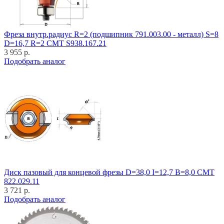
Фреза внутр.радиус R=2 (подшипник 791.003.00 - металл) S=8
D=16,7 R=2 CMT S938.167.21
3 955 р.
Подобрать аналог
Диск пазовый для концевой фрезы D=38,0 I=12,7 B=8,0 CMT
822.029.11
3 721 р.
Подобрать аналог