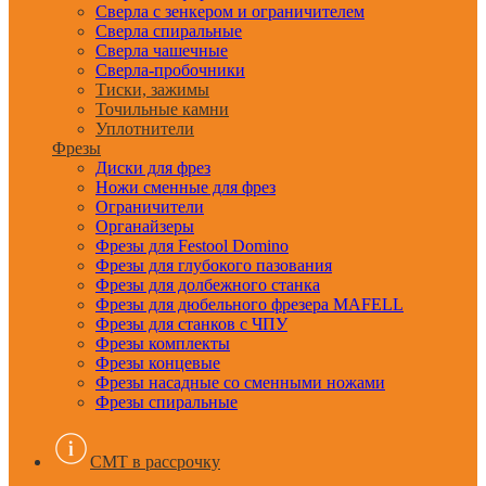
Сверла с зенкером и ограничителем
Сверла спиральные
Сверла чашечные
Сверла-пробочники
Тиски, зажимы
Точильные камни
Уплотнители
Фрезы
Диски для фрез
Ножи сменные для фрез
Ограничители
Органайзеры
Фрезы для Festool Domino
Фрезы для глубокого пазования
Фрезы для долбежного станка
Фрезы для дюбельного фрезера MAFELL
Фрезы для станков с ЧПУ
Фрезы комплекты
Фрезы концевые
Фрезы насадные со сменными ножами
Фрезы спиральные
CMT в рассрочку