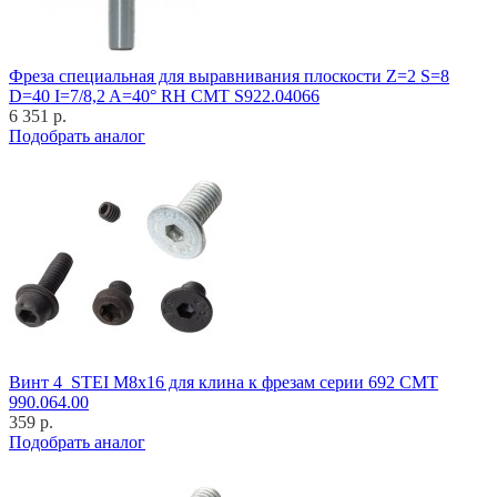
Фреза специальная для выравнивания плоскости Z=2 S=8
D=40 I=7/8,2 A=40° RH CMT S922.04066
6 351 р.
Подобрать аналог
Винт 4_STEI M8x16 для клина к фрезам серии 692 CMT
990.064.00
359 р.
Подобрать аналог