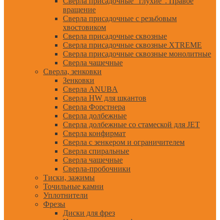
Сверла присадочные "глухие". Правое
вращение
Сверла присадочные с резьбовым
хвостовиком
Сверла присадочные сквозные
Сверла присадочные сквозные XTREME
Сверла присадочные сквозные монолитные
Сверла чашечные
Сверла, зенковки
Зенковки
Сверла ANUBA
Сверла HW для шкантов
Сверла Форстнера
Сверла долбежные
Сверла долбежные со стамеской для JET
Сверла конфирмат
Сверла с зенкером и ограничителем
Сверла спиральные
Сверла чашечные
Сверла-пробочники
Тиски, зажимы
Точильные камни
Уплотнители
Фрезы
Диски для фрез