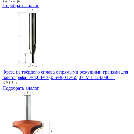
12 773 р.
Подобрать аналог
Фреза из твёрдого сплава с прямыми режущими гранями для
пантографа D=4,0 I=10,0 S=8,0 L=55,0 CMT 174.040.11
3 513 р.
Подобрать аналог