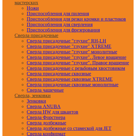
мастерских
Ножи
Приспособления для пиления
Приспособления для резки кромки и пластиков
Приспособления для сверления
Приспособления для фрезерования
Сверла присадочные
Сверла присадочные "глухие" RH-LH
Сверла присадочные "глухие" XTREME
Сверла присадочные "глухие" монолитные
Сверла присадочные "глухие". Левое вращение
Сверла присадочные "глухие". Правое вращение
Сверла присадочные с резьбовым хвостовиком
Сверла присадочные сквозные
Сверла присадочные сквозные XTREME
Сверла присадочные сквозные монолитные
Сверла чашечные
Сверла, зенковки
Зенковки
Сверла ANUBA
Сверла HW для шкантов
Сверла Форстнера
Сверла долбежные
Сверла долбежные со стамеской для JET
Сверла конфирмат