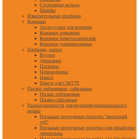
Стопорные кольца
Шайбы
Измерительные приборы
Коронки
Аксессуары для коронок
Коронки алмазные
Коронки биметаллические
Коронки универсальные
Патроны, цанги
Втулки
Державки
Патроны
Переходники
Цанги
Цанги для CMT7E
Пилки лобзиковые, сабельные
Пилки лобзиковые
Пилки сабельные
Принадлежности для мультифункционального
резака
Пильные погружные полотна "японский
зуб"
Пильные погружные полотна для обработки
древесины
Пильные погружные полотна для обработки