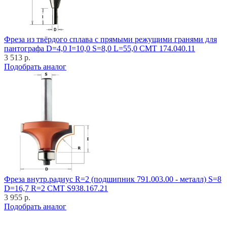
Фреза из твёрдого сплава с прямыми режущими гранями для
пантографа D=4,0 I=10,0 S=8,0 L=55,0 CMT 174.040.11
3 513 р.
Подобрать аналог
Фреза внутр.радиус R=2 (подшипник 791.003.00 - металл) S=8
D=16,7 R=2 CMT S938.167.21
3 955 р.
Подобрать аналог