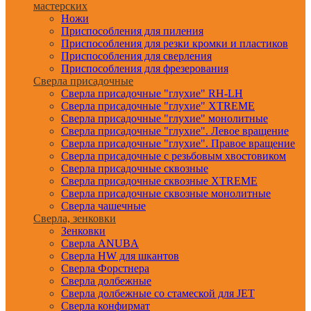
мастерских
Ножи
Приспособления для пиления
Приспособления для резки кромки и пластиков
Приспособления для сверления
Приспособления для фрезерования
Сверла присадочные
Сверла присадочные "глухие" RH-LH
Сверла присадочные "глухие" XTREME
Сверла присадочные "глухие" монолитные
Сверла присадочные "глухие". Левое вращение
Сверла присадочные "глухие". Правое вращение
Сверла присадочные с резьбовым хвостовиком
Сверла присадочные сквозные
Сверла присадочные сквозные XTREME
Сверла присадочные сквозные монолитные
Сверла чашечные
Сверла, зенковки
Зенковки
Сверла ANUBA
Сверла HW для шкантов
Сверла Форстнера
Сверла долбежные
Сверла долбежные со стамеской для JET
Сверла конфирмат