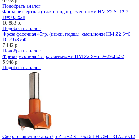
6 978 р.
Подобрать аналог
Фреза четвертная (нижн. подш.), смен.ножи HM Z2 S=12,7
D=50,8x28
10 883 р.
Подобрать аналог
Фреза фасочная 45гр. (нижн. подш.), смен.ножи HM Z2 S=6
D=29x8x60
7 142 р.
Подобрать аналог
Фреза фасочная 45гр., смен.ножи HM Z2 S=6 D=29x8x52
5 948 р.
Подобрать аналог
Cверло чашечное 25x57,5 Z=2+2 S=10x26 LH CMT 317.250.12