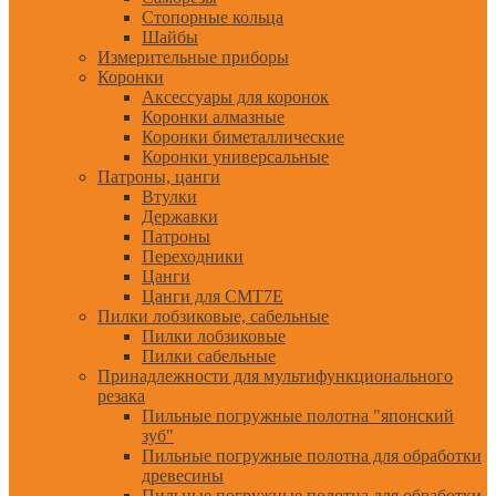
Стопорные кольца
Шайбы
Измерительные приборы
Коронки
Аксессуары для коронок
Коронки алмазные
Коронки биметаллические
Коронки универсальные
Патроны, цанги
Втулки
Державки
Патроны
Переходники
Цанги
Цанги для CMT7E
Пилки лобзиковые, сабельные
Пилки лобзиковые
Пилки сабельные
Принадлежности для мультифункционального
резака
Пильные погружные полотна "японский
зуб"
Пильные погружные полотна для обработки
древесины
Пильные погружные полотна для обработки