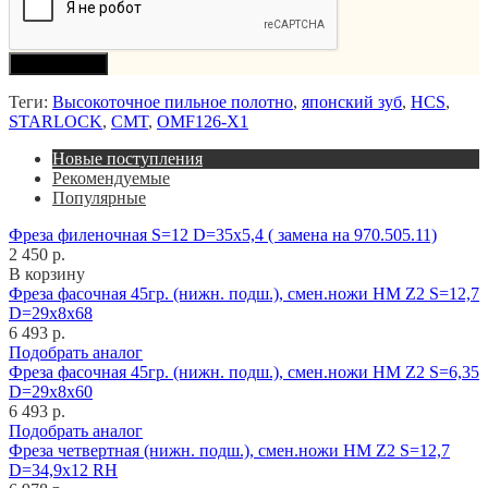
Продолжить
Теги:
Высокоточное пильное полотно
,
японский зуб
,
HCS
,
STARLOCK
,
CMT
,
OMF126-X1
Новые поступления
Рекомендуемые
Популярные
Фреза филеночная S=12 D=35x5,4 ( замена на 970.505.11)
2 450 р.
В корзину
Фреза фасочная 45гр. (нижн. подш.), смен.ножи HM Z2 S=12,7
D=29x8x68
6 493 р.
Подобрать аналог
Фреза фасочная 45гр. (нижн. подш.), смен.ножи HM Z2 S=6,35
D=29x8x60
6 493 р.
Подобрать аналог
Фреза четвертная (нижн. подш.), смен.ножи HM Z2 S=12,7
D=34,9x12 RH