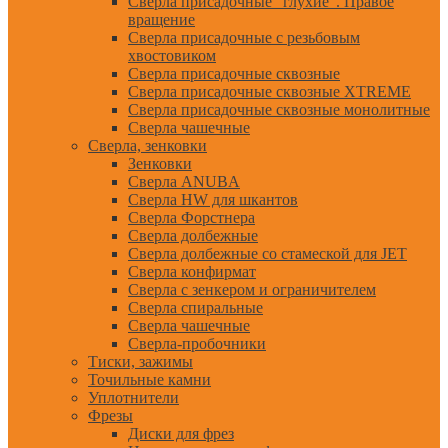
Сверла присадочные "глухие". Правое
вращение
Сверла присадочные с резьбовым
хвостовиком
Сверла присадочные сквозные
Сверла присадочные сквозные XTREME
Сверла присадочные сквозные монолитные
Сверла чашечные
Сверла, зенковки
Зенковки
Сверла ANUBA
Сверла HW для шкантов
Сверла Форстнера
Сверла долбежные
Сверла долбежные со стамеской для JET
Сверла конфирмат
Сверла с зенкером и ограничителем
Сверла спиральные
Сверла чашечные
Сверла-пробочники
Тиски, зажимы
Точильные камни
Уплотнители
Фрезы
Диски для фрез