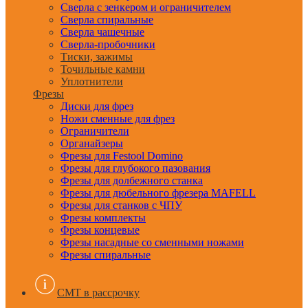
Сверла с зенкером и ограничителем
Сверла спиральные
Сверла чашечные
Сверла-пробочники
Тиски, зажимы
Точильные камни
Уплотнители
Фрезы
Диски для фрез
Ножи сменные для фрез
Ограничители
Органайзеры
Фрезы для Festool Domino
Фрезы для глубокого пазования
Фрезы для долбежного станка
Фрезы для дюбельного фрезера MAFELL
Фрезы для станков с ЧПУ
Фрезы комплекты
Фрезы концевые
Фрезы насадные со сменными ножами
Фрезы спиральные
CMT в рассрочку