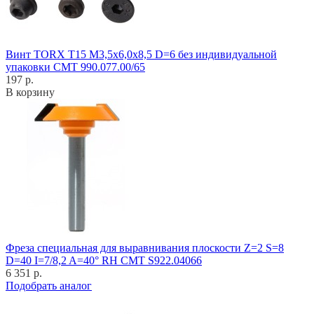
Винт TORX T15 M3,5x6,0x8,5 D=6 без индивидуальной
упаковки CMT 990.077.00/65
197 р.
В корзину
Фреза специальная для выравнивания плоскости Z=2 S=8
D=40 I=7/8,2 A=40° RH CMT S922.04066
6 351 р.
Подобрать аналог