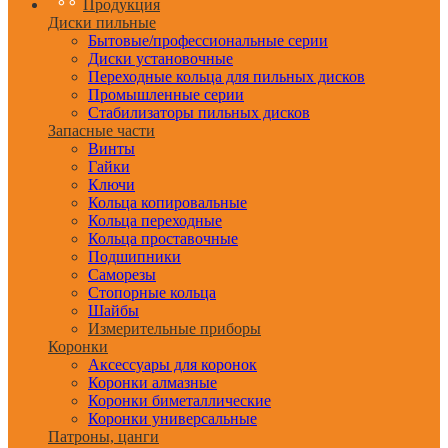
Продукция
Диски пильные
Бытовые/профессиональные серии
Диски установочные
Переходные кольца для пильных дисков
Промышленные серии
Стабилизаторы пильных дисков
Запасные части
Винты
Гайки
Ключи
Кольца копировальные
Кольца переходные
Кольца проставочные
Подшипники
Саморезы
Стопорные кольца
Шайбы
Измерительные приборы
Коронки
Аксессуары для коронок
Коронки алмазные
Коронки биметаллические
Коронки универсальные
Патроны, цанги