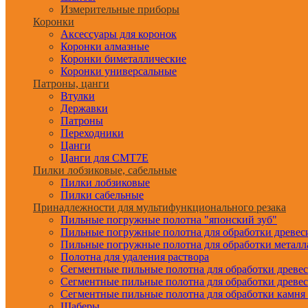
Измерительные приборы
Коронки
Аксессуары для коронок
Коронки алмазные
Коронки биметаллические
Коронки универсальные
Патроны, цанги
Втулки
Державки
Патроны
Переходники
Цанги
Цанги для CMT7E
Пилки лобзиковые, сабельные
Пилки лобзиковые
Пилки сабельные
Принадлежности для мультифункционального резака
Пильные погружные полотна "японский зуб"
Пильные погружные полотна для обработки древе
Пильные погружные полотна для обработки металл
Полотна для удаления раствора
Сегментные пильные полотна для обработки древе
Сегментные пильные полотна для обработки древе
Сегментные пильные полотна для обработки камня
Шаберы