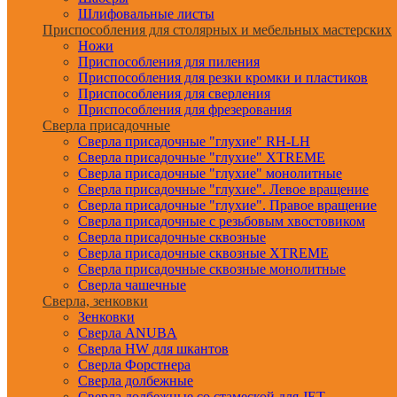
Шлифовальные листы
Приспособления для столярных и мебельных мастерских
Ножи
Приспособления для пиления
Приспособления для резки кромки и пластиков
Приспособления для сверления
Приспособления для фрезерования
Сверла присадочные
Сверла присадочные "глухие" RH-LH
Сверла присадочные "глухие" XTREME
Сверла присадочные "глухие" монолитные
Сверла присадочные "глухие". Левое вращение
Сверла присадочные "глухие". Правое вращение
Сверла присадочные с резьбовым хвостовиком
Сверла присадочные сквозные
Сверла присадочные сквозные XTREME
Сверла присадочные сквозные монолитные
Сверла чашечные
Сверла, зенковки
Зенковки
Сверла ANUBA
Сверла HW для шкантов
Сверла Форстнера
Сверла долбежные
Сверла долбежные со стамеской для JET