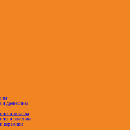
сины
а и древесины
сины и металла
сины и пластика
 и керамики