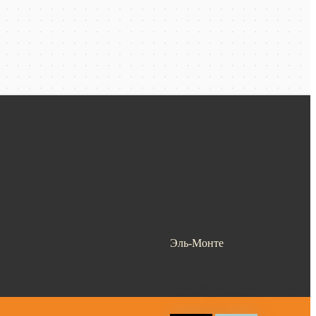
Эль-Монте
Ваш город —
Эль-Монте
?