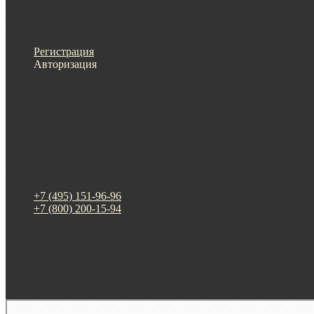
Меню
Назад
×
Личный кабинет
Регистрация
Авторизация
Информация
Настройки
Обратная связь
+7 (495) 151-96-96
+7 (800) 200-15-94
г. Москва. ул. Суздальская, д. 18г (ТЦ ТРИО)
Будни: 09:00 - 20:00
СБ-ВС: прием заказов
Москва
Яндекс Карты — транспорт, навигация, поиск мест