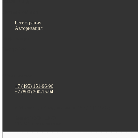
Меню
Назад
×
Личный кабинет
Регистрация
Авторизация
Информация
Настройки
Обратная связь
+7 (495) 151-96-96
+7 (800) 200-15-94
г. Москва. ул. Суздальская, д. 18г (ТЦ ТРИО)
Будни: 09:00 - 20:00
СБ-ВС: прием заказов
Москва
Яндекс Карты — транспорт, навигация, поиск мест