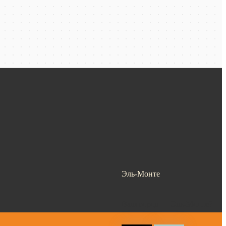
Эль-Монте
Ваш город —
Эль-Монте
?