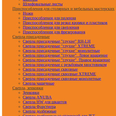
Шлифовальные листы
Приспособления для столярных и мебельных мастерских
Ножи
Приспособления для пиления
Приспособления для резки кромки и пластиков
Приспособления для сверления
Приспособления для фрезерования
Сверла присадочные
Сверла присадочные "глухие" RH-LH
Сверла присадочные "глухие" XTREME
Сверла присадочные "глухие" монолитные
Сверла присадочные "глухие". Левое вращение
Сверла присадочные "глухие". Правое вращение
Сверла присадочные с резьбовым хвостовиком
Сверла присадочные сквозные
Сверла присадочные сквозные XTREME
Сверла присадочные сквозные монолитные
Сверла чашечные
Сверла, зенковки
Зенковки
Сверла ANUBA
Сверла HW для шкантов
Сверла Форстнера
Сверла долбежные
Сверла долбежные со стамеской для JET