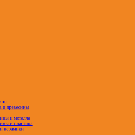
сины
а и древесины
сины и металла
сины и пластика
 и керамики