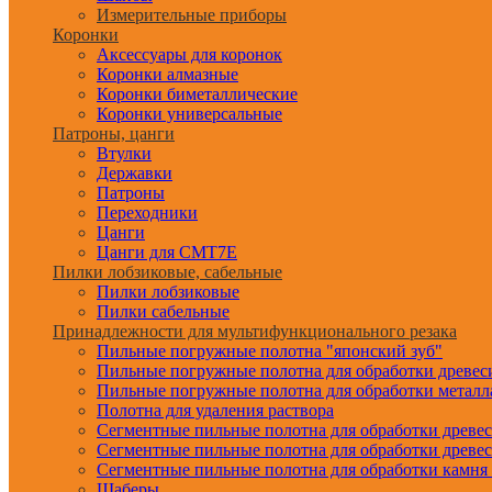
Измерительные приборы
Коронки
Аксессуары для коронок
Коронки алмазные
Коронки биметаллические
Коронки универсальные
Патроны, цанги
Втулки
Державки
Патроны
Переходники
Цанги
Цанги для CMT7E
Пилки лобзиковые, сабельные
Пилки лобзиковые
Пилки сабельные
Принадлежности для мультифункционального резака
Пильные погружные полотна "японский зуб"
Пильные погружные полотна для обработки древе
Пильные погружные полотна для обработки металл
Полотна для удаления раствора
Сегментные пильные полотна для обработки древе
Сегментные пильные полотна для обработки древе
Сегментные пильные полотна для обработки камня
Шаберы