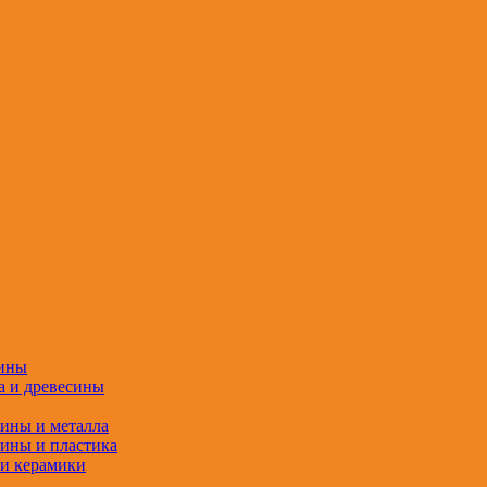
сины
а и древесины
сины и металла
сины и пластика
 и керамики