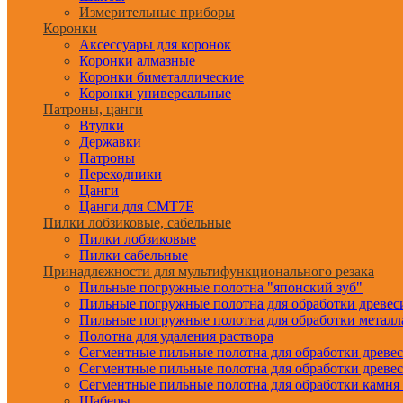
Измерительные приборы
Коронки
Аксессуары для коронок
Коронки алмазные
Коронки биметаллические
Коронки универсальные
Патроны, цанги
Втулки
Державки
Патроны
Переходники
Цанги
Цанги для CMT7E
Пилки лобзиковые, сабельные
Пилки лобзиковые
Пилки сабельные
Принадлежности для мультифункционального резака
Пильные погружные полотна "японский зуб"
Пильные погружные полотна для обработки древе
Пильные погружные полотна для обработки металл
Полотна для удаления раствора
Сегментные пильные полотна для обработки древе
Сегментные пильные полотна для обработки древе
Сегментные пильные полотна для обработки камня
Шаберы