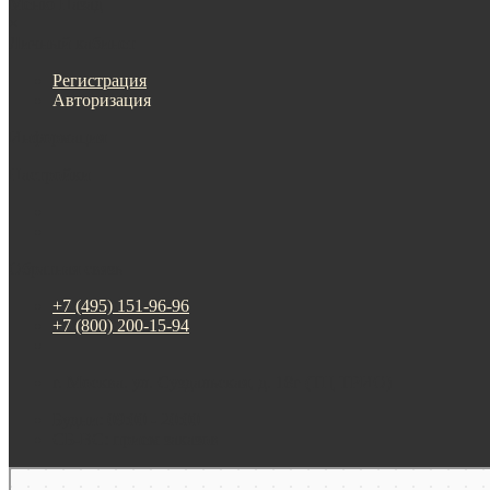
Меню
Назад
×
Личный кабинет
Регистрация
Авторизация
Информация
Настройки
Обратная связь
+7 (495) 151-96-96
+7 (800) 200-15-94
г. Москва. ул. Суздальская, д. 18г (ТЦ ТРИО)
Будни: 09:00 - 20:00
СБ-ВС: прием заказов
Москва
Яндекс Карты — транспорт, навигация, поиск мест