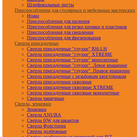
Шлифовальные листы
Приспособления для столярных и мебельных мастерских
Ножи
Приспособления для пиления
Приспособления для резки кромки и пластиков
Приспособления для сверления
Приспособления для фрезерования
Сверла присадочные
Сверла присадочные "глухие" RH-LH
Сверла присадочные "глухие" XTREME
Сверла присадочные "глухие" монолитные
Сверла присадочные "глухие". Левое вращение
Сверла присадочные "глухие". Правое вращение
Сверла присадочные с резьбовым хвостовиком
Сверла присадочные сквозные
Сверла присадочные сквозные XTREME
Сверла присадочные сквозные монолитные
Сверла чашечные
Сверла, зенковки
Зенковки
Сверла ANUBA
Сверла HW для шкантов
Сверла Форстнера
Сверла долбежные
Сверла долбежные со стамеской для JET