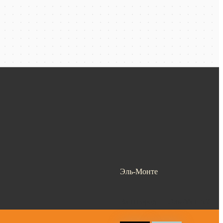
Эль-Монте
Ваш город —
Эль-Монте
?